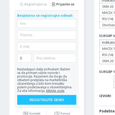
Indikato
Registrujte se
Prijavite se
SMA 20
MACD( 12
Besplatno se registrujte odmah
RSI (14)
Stochasti
EURGBP In
Indikato
MACD( 12
RSI (14)
SMA 20
Nastavljajući dalje prihvatam
Slažem
EURGBP 11
se da primam važne novosti i
promocije. Razumem da mogu da
otkažem pretplatu na marketinška
obaveštenja u bilo kom trenutku
putem podešavanja u obaveštenjima.
Za više informacija,
kliknite ovde
.
IZVORI:
Podelite
Kontakt
Pomoć