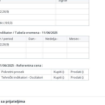
r
Signal
;26;9)
c ( 9;6;3)
dikator / Tabela vremena - 11/06/2025
r / period
Dan -
Nedelja -
Mesec -
;26;9)
/06/2025 - Referentna cena :
Pokretni prosek
Kupiti ()
Prodati ()
Tehnički indikatori - Oscilatori
Kupiti ()
Prodati ()
 sa prijateljima