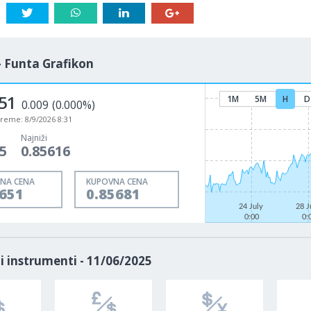
- Funta Grafikon
51
1M
5M
H
D
0.009
(0.000%)
vreme:
8/9/2026 8:31
Najniži
5
0.85616
NA CENA
KUPOVNA CENA
5651
0.85681
24 July
28 J
0:00
0:
i instrumenti - 11/06/2025