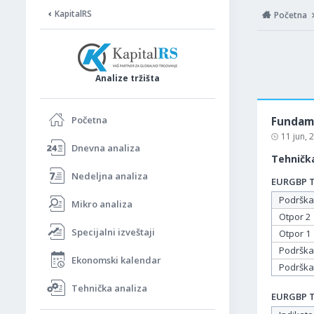
KapitalRS
Početna
Analize tržišta
Početna
Fundame
11 jun,
Dnevna analiza
Tehnička
Nedeljna analiza
EURGBP Ta
Podrška
Mikro analiza
Otpor 2
Specijalni izveštaji
Otpor 1
Podrška
Ekonomski kalendar
Podrška
Tehnička analiza
EURGBP Ta