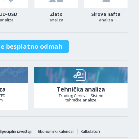
UD-USD
Zlato
Sirova nafta
analiza
analiza
analiza
te besplatno odmah
za
Tehnička analiza
CFD
Trading Central - Sistem
om
tehničke analize
Specijalni izveštaji
Ekonomski kalendar
Kalkulatori