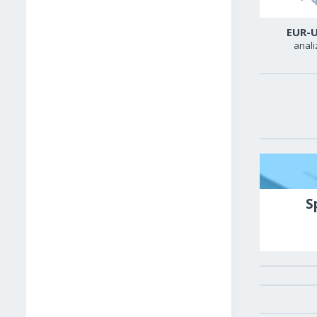
USD-CAD
GER40
EUR-
analiza
analiza
anali
S