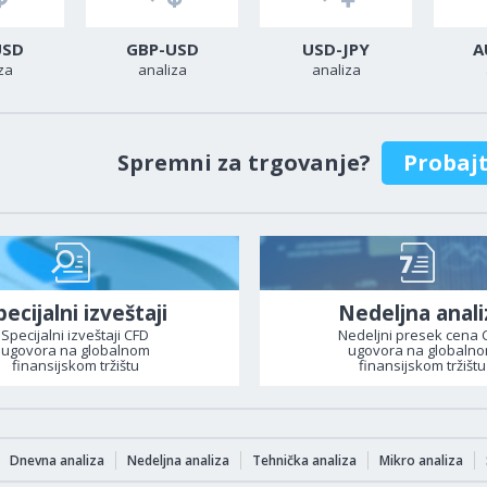
USD
GBP-USD
USD-JPY
A
za
analiza
analiza
Spremni za trgovanje?
Probaj
pecijalni izveštaji
Nedeljna anali
Specijalni izveštaji CFD
Nedeljni presek cena 
ugovora na globalnom
ugovora na globaln
finansijskom tržištu
finansijskom tržištu
Dnevna analiza
Nedeljna analiza
Tehnička analiza
Mikro analiza