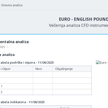
Dnevna analiza
EURO - ENGLISH POUN
Večernja analiza CFD instrum
ntalna analiza
 2025
 analiza
bela podrške i otpora - 11/06/2025
 i Otpor
Nivo
Objašnjenje
 1
 2
bela indikatora - 11/06/2025