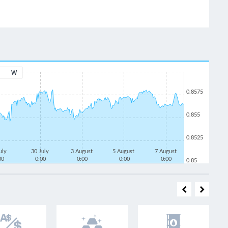
W
0.8575
0.855
0.8525
uly
30 July
3 August
5 August
7 August
00
0:00
0:00
0:00
0:00
0.85