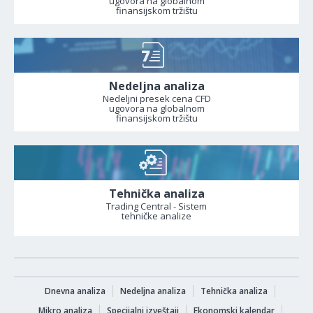
ugovora na globalnom
finansijskom tržištu
Nedeljna analiza
Nedeljni presek cena CFD
ugovora na globalnom
finansijskom tržištu
Tehnička analiza
Trading Central - Sistem
tehničke analize
Dnevna analiza
Nedeljna analiza
Tehnička analiza
Mikro analiza
Specijalni izveštaji
Ekonomski kalendar