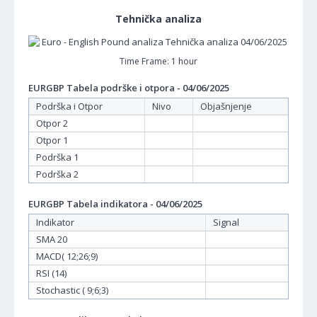
Tehnička analiza
Time Frame: 1 hour
EURGBP Tabela podrške i otpora - 04/06/2025
Podrška i Otpor
Nivo
Objašnjenje
Otpor 2
Otpor 1
Podrška 1
Podrška 2
EURGBP Tabela indikatora - 04/06/2025
Indikator
Signal
SMA 20
MACD( 12;26;9)
RSI (14)
Stochastic ( 9;6;3)