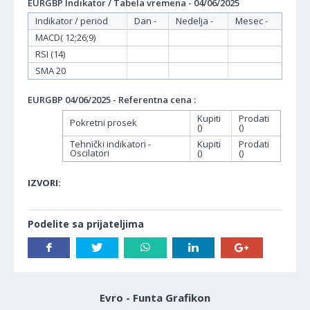
EURGBP Indikator / Tabela vremena - 04/06/2025
Indikator / period
Dan -
Nedelja -
Mesec -
MACD( 12;26;9)
RSI (14)
SMA 20
EURGBP 04/06/2025 - Referentna cena :
Kupiti
Prodati
Pokretni prosek
()
()
Tehnički indikatori -
Kupiti
Prodati
Oscilatori
()
()
IZVORI:
Podelite sa prijateljima
Evro - Funta Grafikon