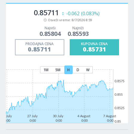
0.85711
-0.062
(0.083%)
Osveži vreme:
8/7/2026 8:59
Najviši
Najniži
0.85804
0.85593
PRODAJNA CENA
KUPOVNA CENA
0.85711
0.85731
1M
5M
H
D
W
0.8575
0.855
0.8525
22 July
27 July
30 July
4 August
7 August
0:00
0:00
0:00
0:00
0:00
0.85