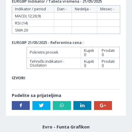
EURGBP Indikator / Tabela vremena - 21/05/2025
Indikator / period
Dan -
Nedelja -
Mesec -
MACD( 12;26;9)
RSI (14)
SMA 20
EURGBP 21/05/2025 - Referentna cena :
Kupiti
Prodati
Pokretni prosek
()
()
Tehnički indikatori -
Kupiti
Prodati
Oscilatori
()
()
IZVORI:
Podelite sa prijateljima
Evro - Funta Grafikon