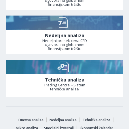
ugovora na globalnom
finansijskom tržištu
Nedeljna analiza
Nedeljni presek cena CFD
ugovora na globalnom
finansijskom tržištu
Tehnička analiza
Trading Central - Sistem
tehničke analize
Dnevna analiza
Nedeljna analiza
Tehnička analiza
Mikro analiza
Specijalni izveštaji
Ekonomski kalendar