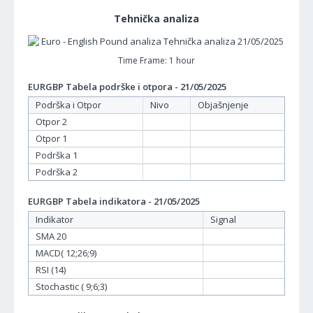
Tehnička analiza
Time Frame: 1 hour
EURGBP Tabela podrške i otpora - 21/05/2025
Podrška i Otpor
Nivo
Objašnjenje
Otpor 2
Otpor 1
Podrška 1
Podrška 2
EURGBP Tabela indikatora - 21/05/2025
Indikator
Signal
SMA 20
MACD( 12;26;9)
RSI (14)
Stochastic ( 9;6;3)