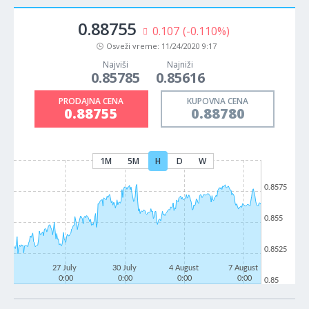
0.88755
0.107
(-0.110%)
Osveži vreme:
11/24/2020 9:17
Najviši
Najniži
0.85785
0.85616
PRODAJNA CENA
KUPOVNA CENA
0.88755
0.88780
1M
5M
H
D
W
0.8575
0.855
0.8525
27 July
30 July
4 August
7 August
0:00
0:00
0:00
0:00
0.85