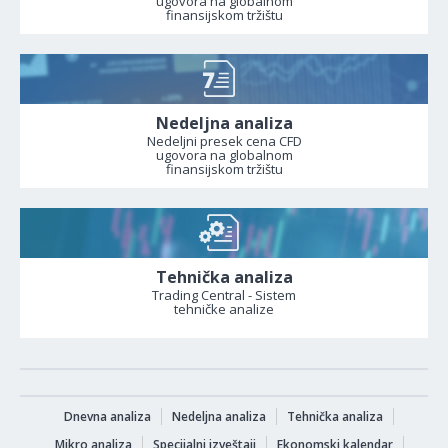
ugovora na globalnom
finansijskom tržištu
Nedeljna analiza
Nedeljni presek cena CFD
ugovora na globalnom
finansijskom tržištu
Tehnička analiza
Trading Central - Sistem
tehničke analize
Dnevna analiza
Nedeljna analiza
Tehnička analiza
Mikro analiza
Specijalni izveštaji
Ekonomski kalendar