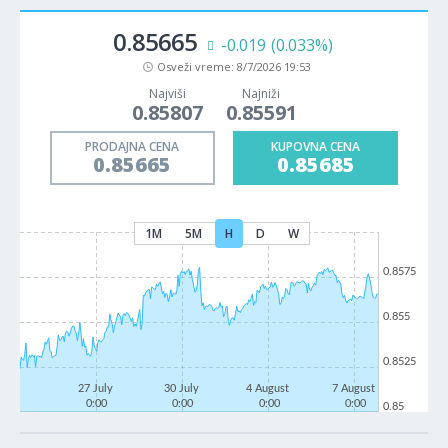
0.85665
-0.019
(0.033%)
Osveži vreme:
8/7/2026 19:53
Najviši
Najniži
0.85807
0.85591
PRODAJNA CENA
KUPOVNA CENA
0.85665
0.85685
1M
5M
H
D
W
0.8575
0.855
0.8525
27 July
30 July
4 August
7 August
0:00
0:00
0:00
0:00
0.85