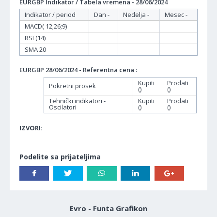
EURGBP Indikator / Tabela vremena - 28/06/2024
Indikator / period
Dan -
Nedelja -
Mesec -
MACD( 12;26;9)
RSI (14)
SMA 20
EURGBP 28/06/2024 - Referentna cena :
Kupiti
Prodati
Pokretni prosek
()
()
Tehnički indikatori -
Kupiti
Prodati
Oscilatori
()
()
IZVORI:
Podelite sa prijateljima
Evro - Funta Grafikon