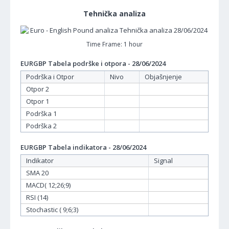
Tehnička analiza
Time Frame: 1 hour
EURGBP Tabela podrške i otpora - 28/06/2024
Podrška i Otpor
Nivo
Objašnjenje
Otpor 2
Otpor 1
Podrška 1
Podrška 2
EURGBP Tabela indikatora - 28/06/2024
Indikator
Signal
SMA 20
MACD( 12;26;9)
RSI (14)
Stochastic ( 9;6;3)