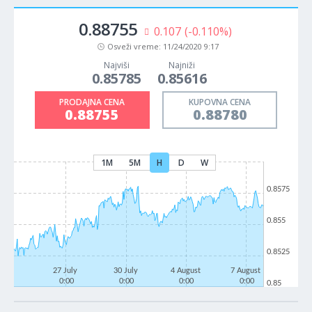
0.88755
0.107
(-0.110%)
Osveži vreme:
11/24/2020 9:17
Najviši
Najniži
0.85785
0.85616
PRODAJNA CENA
KUPOVNA CENA
0.88755
0.88780
1M
5M
H
D
W
0.8575
0.855
0.8525
27 July
30 July
4 August
7 August
0:00
0:00
0:00
0:00
0.85