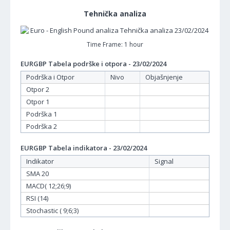
Tehnička analiza
Time Frame: 1 hour
EURGBP Tabela podrške i otpora - 23/02/2024
Podrška i Otpor
Nivo
Objašnjenje
Otpor 2
Otpor 1
Podrška 1
Podrška 2
EURGBP Tabela indikatora - 23/02/2024
Indikator
Signal
SMA 20
MACD( 12;26;9)
RSI (14)
Stochastic ( 9;6;3)