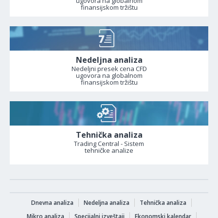
ugovora na globalnom
finansijskom tržištu
Nedeljna analiza
Nedeljni presek cena CFD
ugovora na globalnom
finansijskom tržištu
Tehnička analiza
Trading Central - Sistem
tehničke analize
Dnevna analiza
Nedeljna analiza
Tehnička analiza
Mikro analiza
Specijalni izveštaji
Ekonomski kalendar