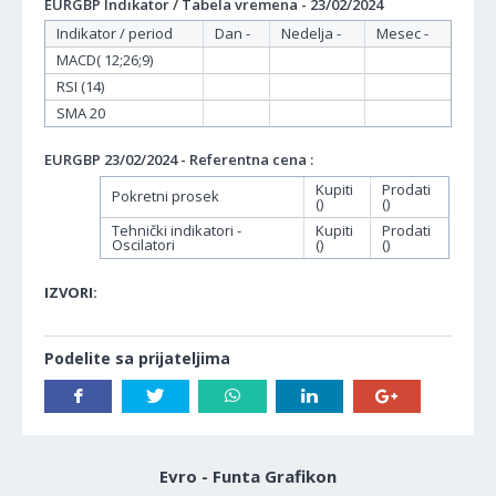
EURGBP Indikator / Tabela vremena - 23/02/2024
Indikator / period
Dan -
Nedelja -
Mesec -
MACD( 12;26;9)
RSI (14)
SMA 20
EURGBP 23/02/2024 - Referentna cena :
Kupiti
Prodati
Pokretni prosek
()
()
Tehnički indikatori -
Kupiti
Prodati
Oscilatori
()
()
IZVORI:
Podelite sa prijateljima
Evro - Funta Grafikon