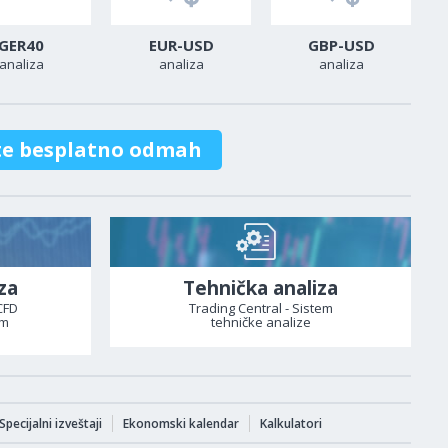
GER40
EUR-USD
GBP-USD
analiza
analiza
analiza
te besplatno odmah
za
Tehnička analiza
CFD
Trading Central - Sistem
om
tehničke analize
Specijalni izveštaji
Ekonomski kalendar
Kalkulatori