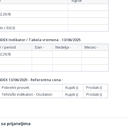
r
Signal
;26;9)
c ( 9;6;3)
EX Indikator / Tabela vremena - 13/06/2025
r / period
Dan -
Nedelja -
Mesec -
;26;9)
EX 13/06/2025 - Referentna cena :
Pokretni prosek
Kupiti ()
Prodati ()
Tehnički indikatori - Oscilatori
Kupiti ()
Prodati ()
 sa prijateljima