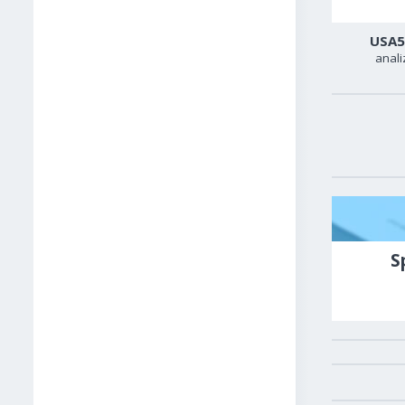
Zlato
Sirova nafta
USA5
analiza
analiza
anali
S