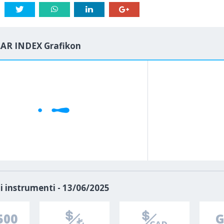
AR INDEX Grafikon
1M
5M
H
D
i instrumenti - 13/06/2025