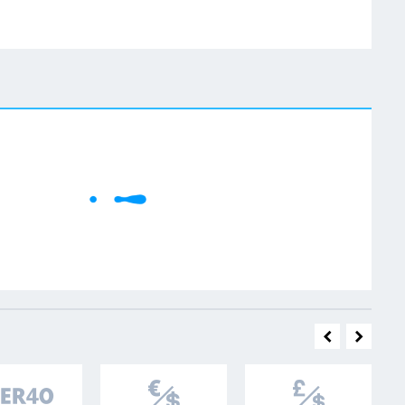
W
Cene se učitavaju..