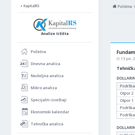
KapitalRS
Početna
Analize tržišta
Početna
Fundame
13 jun,
Dnevna analiza
Tehnička
Nedeljna analiza
DOLLARIND
Podrška
Mikro analiza
Otpor 2
Specijalni izveštaji
Otpor 1
Podrška
Ekonomski kalendar
Podrška
Tehnička analiza
DOLLARIND