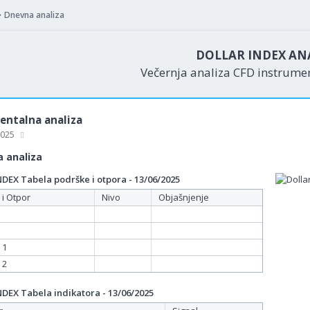
Dnevna analiza
DOLLAR INDEX AN
Večernja analiza CFD instrum
ntalna analiza
 2025
 analiza
EX Tabela podrške i otpora - 13/06/2025
 i Otpor
Nivo
Objašnjenje
 1
 2
EX Tabela indikatora - 13/06/2025