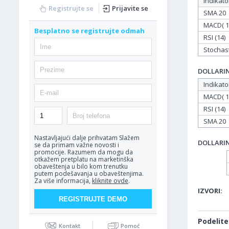
Indikato
Registrujte se
Prijavite se
SMA 20
MACD( 12
Besplatno se registrujte odmah
RSI (14)
Stochasti
DOLLARIND
Indikato
MACD( 12
RSI (14)
SMA 20
Nastavljajući dalje prihvatam
Slažem
DOLLARIND
se da primam važne novosti i
promocije. Razumem da mogu da
otkažem pretplatu na marketinška
obaveštenja u bilo kom trenutku
putem podešavanja u obaveštenjima.
Za više informacija,
kliknite ovde
.
IZVORI:
Podelite
Kontakt
Pomoć