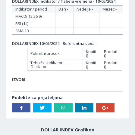
DOLLARINDEX Indikator / Tabela vremena - 10/05/2024
Indikator / period
Dan -
Nedelja -
Mesec -
MACD( 12;26;9)
RSI (14)
SMA 20
DOLLARINDEX 10/05/2024 - Referentna cena :
Kupiti
Prodati
Pokretni prosek
()
()
Tehnički indikatori -
Kupiti
Prodati
Oscilatori
()
()
IZVORI:
Podelite sa prijateljima
DOLLAR INDEX Grafikon