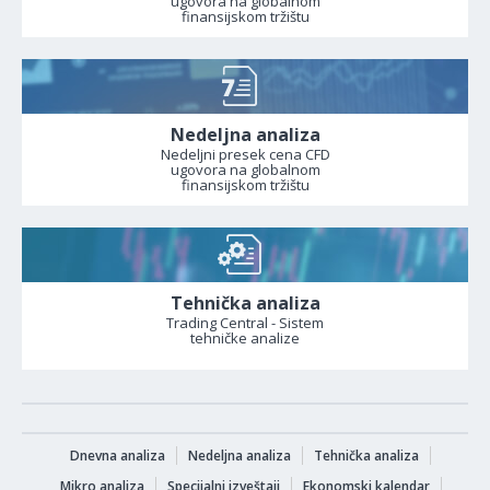
ugovora na globalnom
finansijskom tržištu
Nedeljna analiza
Nedeljni presek cena CFD
ugovora na globalnom
finansijskom tržištu
Tehnička analiza
Trading Central - Sistem
tehničke analize
Dnevna analiza
Nedeljna analiza
Tehnička analiza
Mikro analiza
Specijalni izveštaji
Ekonomski kalendar