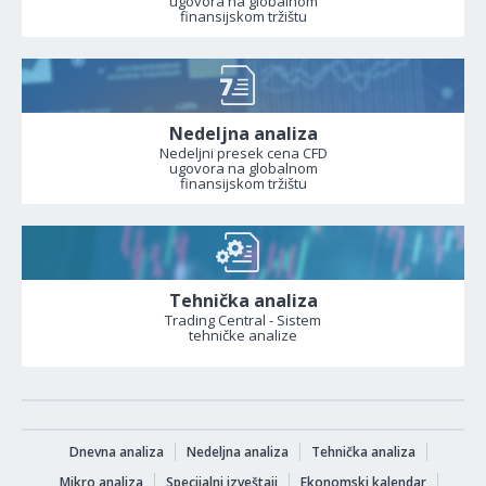
ugovora na globalnom
finansijskom tržištu
Nedeljna analiza
Nedeljni presek cena CFD
ugovora na globalnom
finansijskom tržištu
Tehnička analiza
Trading Central - Sistem
tehničke analize
Dnevna analiza
Nedeljna analiza
Tehnička analiza
Mikro analiza
Specijalni izveštaji
Ekonomski kalendar