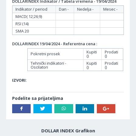
DOLLARINDEX Indikator / Tabela vremena - 19/04/2024
Indikator / period
Dan -
Nedelja -
Mesec -
MACD( 12;26;9)
RSI (14)
SMA 20
DOLLARINDEX 19/04/2024 - Referentna cena :
Kupiti
Prodati
Pokretni prosek
()
()
Tehnički indikatori -
Kupiti
Prodati
Oscilatori
()
()
IZVORI:
Podelite sa prijateljima
DOLLAR INDEX Grafikon