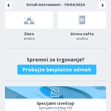
Ostali instrumenti - 19/04/2024
Zlato
Sirova nafta
analiza
analiza
Spremni za trgovanje?
Probajte besplatno odmah
Specijalni izveštaji
Specijalni izveštaji CFD