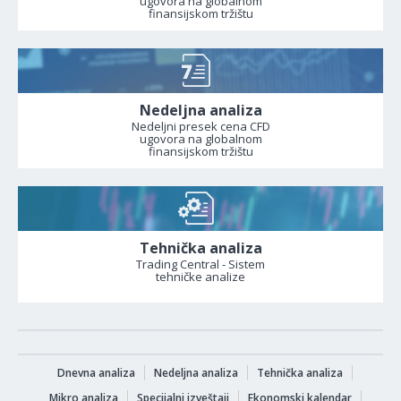
ugovora na globalnom
finansijskom tržištu
Nedeljna analiza
Nedeljni presek cena CFD
ugovora na globalnom
finansijskom tržištu
Tehnička analiza
Trading Central - Sistem
tehničke analize
Dnevna analiza
Nedeljna analiza
Tehnička analiza
Mikro analiza
Specijalni izveštaji
Ekonomski kalendar