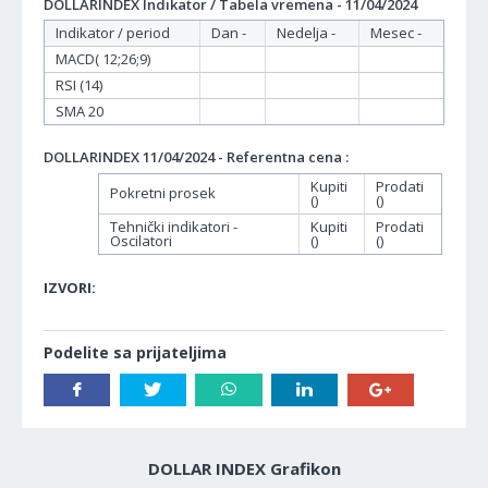
DOLLARINDEX Indikator / Tabela vremena - 11/04/2024
Indikator / period
Dan -
Nedelja -
Mesec -
MACD( 12;26;9)
RSI (14)
SMA 20
DOLLARINDEX 11/04/2024 - Referentna cena :
Kupiti
Prodati
Pokretni prosek
()
()
Tehnički indikatori -
Kupiti
Prodati
Oscilatori
()
()
IZVORI:
Podelite sa prijateljima
DOLLAR INDEX Grafikon