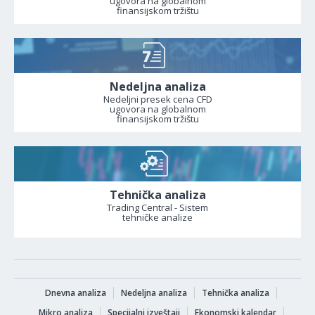
ugovora na globalnom
finansijskom tržištu
Nedeljna analiza
Nedeljni presek cena CFD
ugovora na globalnom
finansijskom tržištu
Tehnička analiza
Trading Central - Sistem
tehničke analize
Dnevna analiza
Nedeljna analiza
Tehnička analiza
Mikro analiza
Specijalni izveštaji
Ekonomski kalendar