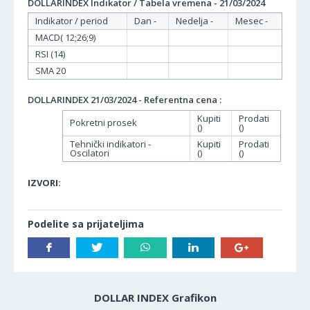
DOLLARINDEX Indikator / Tabela vremena - 21/03/2024
Indikator / period
Dan -
Nedelja -
Mesec -
MACD( 12;26;9)
RSI (14)
SMA 20
DOLLARINDEX 21/03/2024 - Referentna cena :
Kupiti
Prodati
Pokretni prosek
()
()
Tehnički indikatori -
Kupiti
Prodati
Oscilatori
()
()
IZVORI:
Podelite sa prijateljima
DOLLAR INDEX Grafikon