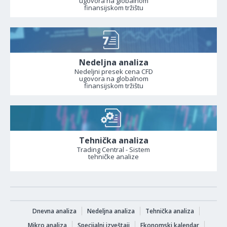
ugovora na globalnom
finansijskom tržištu
Nedeljna analiza
Nedeljni presek cena CFD
ugovora na globalnom
finansijskom tržištu
Tehnička analiza
Trading Central - Sistem
tehničke analize
Dnevna analiza
Nedeljna analiza
Tehnička analiza
Mikro analiza
Specijalni izveštaji
Ekonomski kalendar