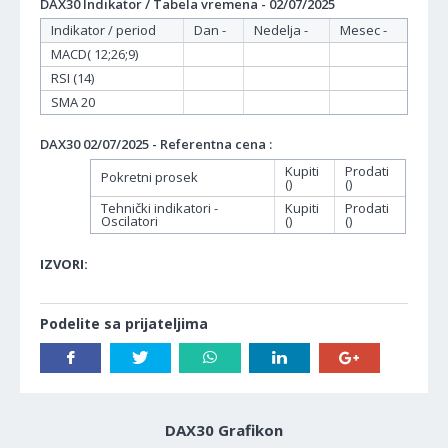
DAX30 Indikator / Tabela vremena - 02/07/2025
Indikator / period
Dan -
Nedelja -
Mesec -
MACD( 12;26;9)
RSI (14)
SMA 20
DAX30 02/07/2025 - Referentna cena :
Kupiti
Prodati
Pokretni prosek
()
()
Tehnički indikatori -
Kupiti
Prodati
Oscilatori
()
()
IZVORI:
Podelite sa prijateljima
DAX30 Grafikon