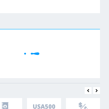
W
Cene se učitavaju..