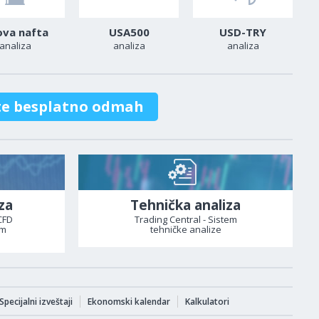
ova nafta
USA500
USD-TRY
analiza
analiza
analiza
te besplatno odmah
za
Tehnička analiza
CFD
Trading Central - Sistem
om
tehničke analize
Specijalni izveštaji
Ekonomski kalendar
Kalkulatori