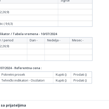
r
Signal
;26;9)
c ( 9;6;3)
ikator / Tabela vremena - 10/07/2024
r / period
Dan -
Nedelja -
Mesec -
;26;9)
07/2024 - Referentna cena :
Pokretni prosek
Kupiti ()
Prodati ()
Tehnički indikatori - Oscilatori
Kupiti ()
Prodati ()
 sa prijateljima