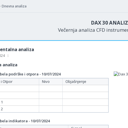
Dnevna analiza
DAX 30 ANALI
Večernja analiza CFD instrum
ntalna analiza
2024
 analiza
ela podrške i otpora - 10/07/2024
 i Otpor
Nivo
Objašnjenje
 1
 2
ela indikatora - 10/07/2024