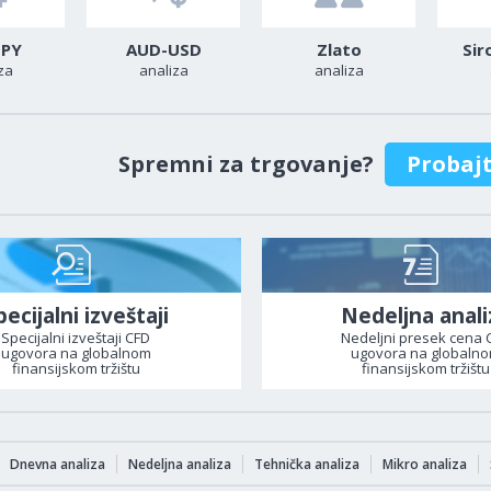
JPY
AUD-USD
Zlato
Sir
za
analiza
analiza
Spremni za trgovanje?
Probaj
pecijalni izveštaji
Nedeljna anali
Specijalni izveštaji CFD
Nedeljni presek cena 
ugovora na globalnom
ugovora na globaln
finansijskom tržištu
finansijskom tržištu
Dnevna analiza
Nedeljna analiza
Tehnička analiza
Mikro analiza