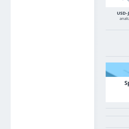
EUR-USD
GBP-USD
USD-
analiza
analiza
anali
S