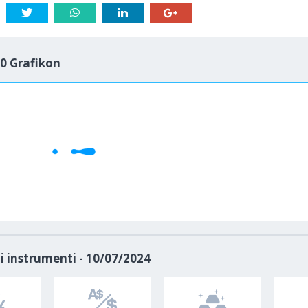
0 Grafikon
1M
5M
H
D
i instrumenti - 10/07/2024