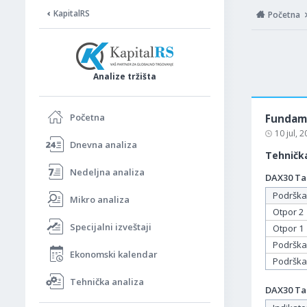
KapitalRS
Početna
Analize tržišta
Početna
Fundame
10 jul, 
Dnevna analiza
Tehnička
Nedeljna analiza
DAX30 Tab
Podrška
Mikro analiza
Otpor 2
Specijalni izveštaji
Otpor 1
Podrška
Ekonomski kalendar
Podrška
Tehnička analiza
DAX30 Tab