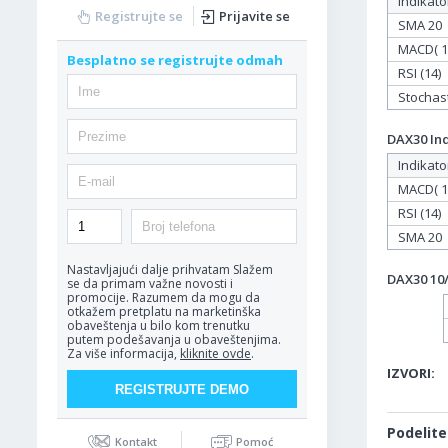
Indikato
Registrujte se
Prijavite se
SMA 20
MACD( 12
Besplatno se registrujte odmah
RSI (14)
Stochasti
DAX30 Ind
Indikato
MACD( 12
RSI (14)
SMA 20
Nastavljajući dalje prihvatam
Slažem
DAX30 10/
se da primam važne novosti i
promocije. Razumem da mogu da
otkažem pretplatu na marketinška
obaveštenja u bilo kom trenutku
putem podešavanja u obaveštenjima.
Za više informacija,
kliknite ovde
.
IZVORI:
Podelite
Kontakt
Pomoć