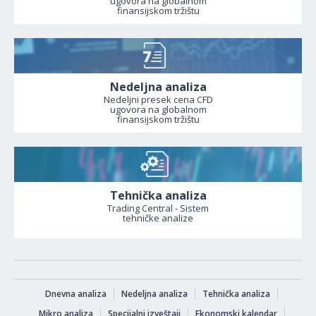
ugovora na globalnom
finansijskom tržištu
Nedeljna analiza
Nedeljni presek cena CFD
ugovora na globalnom
finansijskom tržištu
Tehnička analiza
Trading Central - Sistem
tehničke analize
Dnevna analiza
Nedeljna analiza
Tehnička analiza
Mikro analiza
Specijalni izveštaji
Ekonomski kalendar