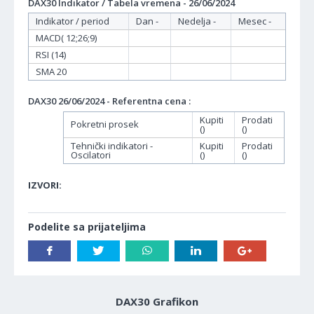
DAX30 Indikator / Tabela vremena - 26/06/2024
Indikator / period
Dan -
Nedelja -
Mesec -
MACD( 12;26;9)
RSI (14)
SMA 20
DAX30 26/06/2024 - Referentna cena :
Kupiti
Prodati
Pokretni prosek
()
()
Tehnički indikatori -
Kupiti
Prodati
Oscilatori
()
()
IZVORI:
Podelite sa prijateljima
DAX30 Grafikon