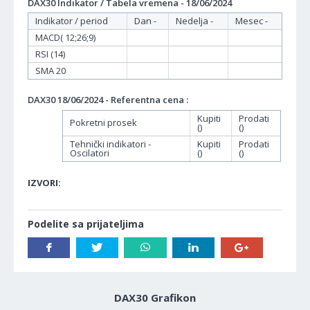
DAX30 Indikator / Tabela vremena - 18/06/2024
Indikator / period
Dan -
Nedelja -
Mesec -
MACD( 12;26;9)
RSI (14)
SMA 20
DAX30 18/06/2024 - Referentna cena :
Kupiti
Prodati
Pokretni prosek
()
()
Tehnički indikatori -
Kupiti
Prodati
Oscilatori
()
()
IZVORI:
Podelite sa prijateljima
DAX30 Grafikon