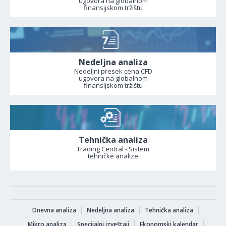
ugovora na globalnom
finansijskom tržištu
Nedeljna analiza
Nedeljni presek cena CFD
ugovora na globalnom
finansijskom tržištu
Tehnička analiza
Trading Central - Sistem
tehničke analize
Dnevna analiza
Nedeljna analiza
Tehnička analiza
Mikro analiza
Specijalni izveštaji
Ekonomski kalendar