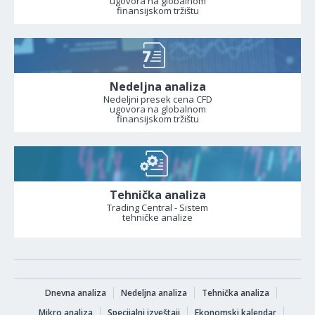
ugovora na globalnom
finansijskom tržištu
Nedeljna analiza
Nedeljni presek cena CFD
ugovora na globalnom
finansijskom tržištu
Tehnička analiza
Trading Central - Sistem
tehničke analize
Dnevna analiza
Nedeljna analiza
Tehnička analiza
Mikro analiza
Specijalni izveštaji
Ekonomski kalendar