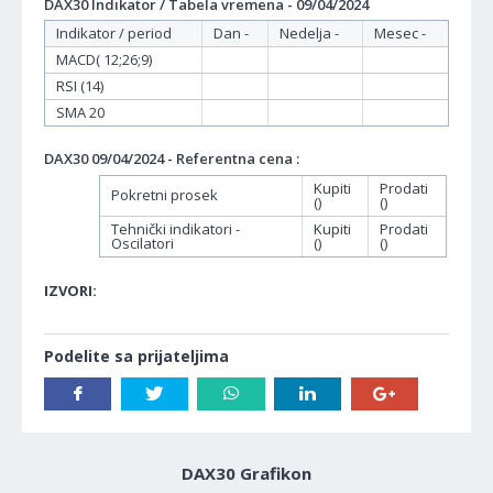
DAX30 Indikator / Tabela vremena - 09/04/2024
Indikator / period
Dan -
Nedelja -
Mesec -
MACD( 12;26;9)
RSI (14)
SMA 20
DAX30 09/04/2024 - Referentna cena :
Kupiti
Prodati
Pokretni prosek
()
()
Tehnički indikatori -
Kupiti
Prodati
Oscilatori
()
()
IZVORI:
Podelite sa prijateljima
DAX30 Grafikon