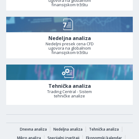
ugovora na globalnom
finansijskom tržištu
Nedeljna analiza
Nedeljni presek cena CFD
ugovora na globalnom
finansijskom tržištu
Tehnička analiza
Trading Central - Sistem
tehničke analize
Dnevna analiza
Nedeljna analiza
Tehnička analiza
Mikro analiza
Specijalni izveštaji
Ekonomski kalendar