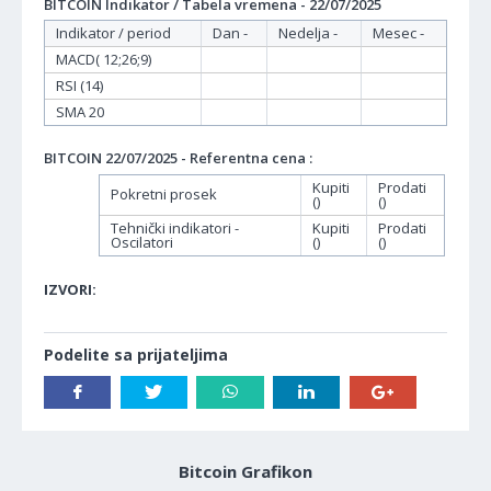
BITCOIN Indikator / Tabela vremena - 22/07/2025
Indikator / period
Dan -
Nedelja -
Mesec -
MACD( 12;26;9)
RSI (14)
SMA 20
BITCOIN 22/07/2025 - Referentna cena :
Kupiti
Prodati
Pokretni prosek
()
()
Tehnički indikatori -
Kupiti
Prodati
Oscilatori
()
()
IZVORI:
Podelite sa prijateljima
Bitcoin Grafikon