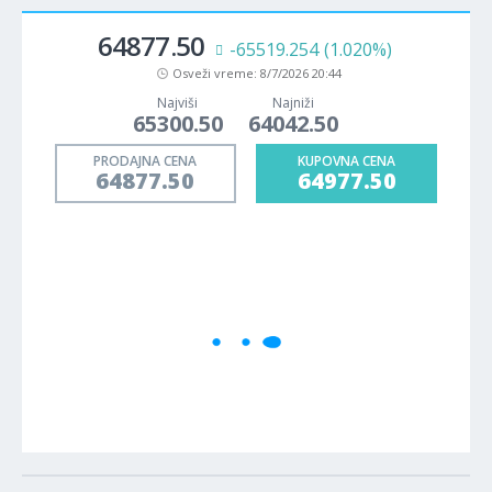
64877.50
-65519.254
(1.020%)
Osveži vreme:
8/7/2026 20:44
Najviši
Najniži
65300.50
64042.50
PRODAJNA CENA
KUPOVNA CENA
64877.50
64977.50
1M
5M
H
D
W
Cene se učitavaju..