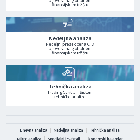
ugovora na globalnom
finansijskom tržištu
Nedeljna analiza
Nedeljni presek cena CFD
ugovora na globalnom
finansijskom tržištu
Tehnička analiza
Trading Central - Sistem
tehničke analize
Dnevna analiza
Nedeljna analiza
Tehnička analiza
Mikro analiza
Specijalni izveštaji
Ekonomski kalendar