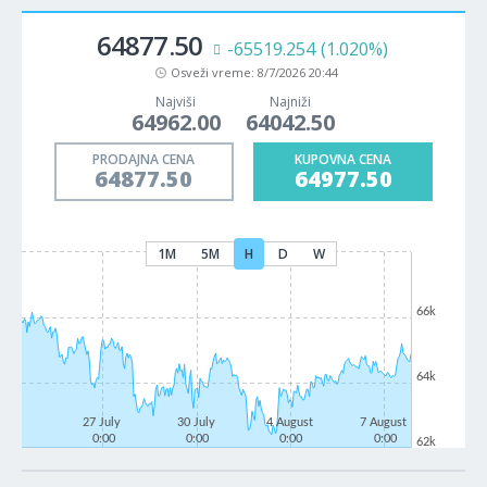
64877.50
-65519.254
(1.020%)
Osveži vreme:
8/7/2026 20:44
Najviši
Najniži
64962.00
64042.50
PRODAJNA CENA
KUPOVNA CENA
64877.50
64977.50
1M
5M
H
D
W
66k
64k
27 July
30 July
4 August
7 August
0:00
0:00
0:00
0:00
62k