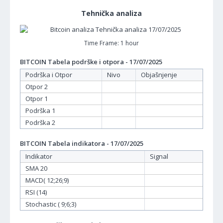
Tehnička analiza
Time Frame: 1 hour
BITCOIN Tabela podrške i otpora - 17/07/2025
Podrška i Otpor
Nivo
Objašnjenje
Otpor 2
Otpor 1
Podrška 1
Podrška 2
BITCOIN Tabela indikatora - 17/07/2025
Indikator
Signal
SMA 20
MACD( 12;26;9)
RSI (14)
Stochastic ( 9;6;3)