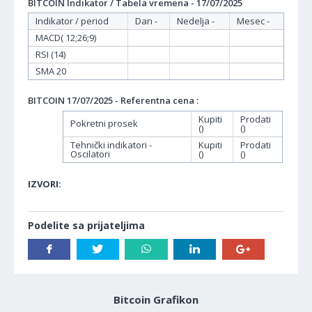
BITCOIN Indikator / Tabela vremena - 17/07/2025
Indikator / period
Dan -
Nedelja -
Mesec -
MACD( 12;26;9)
RSI (14)
SMA 20
BITCOIN 17/07/2025 - Referentna cena :
Kupiti
Prodati
Pokretni prosek
()
()
Tehnički indikatori -
Kupiti
Prodati
Oscilatori
()
()
IZVORI:
Podelite sa prijateljima
Bitcoin Grafikon