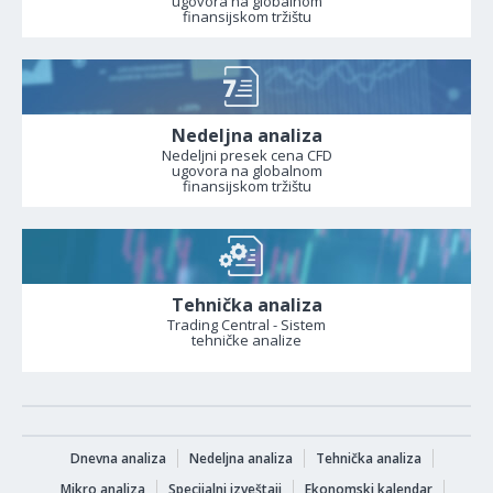
ugovora na globalnom
finansijskom tržištu
Nedeljna analiza
Nedeljni presek cena CFD
ugovora na globalnom
finansijskom tržištu
Tehnička analiza
Trading Central - Sistem
tehničke analize
Dnevna analiza
Nedeljna analiza
Tehnička analiza
Mikro analiza
Specijalni izveštaji
Ekonomski kalendar