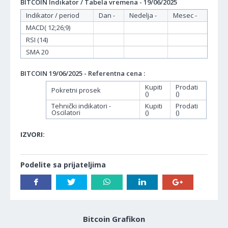
BITCOIN Indikator / Tabela vremena - 19/06/2025
Indikator / period
Dan -
Nedelja -
Mesec -
MACD( 12;26;9)
RSI (14)
SMA 20
BITCOIN 19/06/2025 - Referentna cena :
Kupiti
Prodati
Pokretni prosek
()
()
Tehnički indikatori -
Kupiti
Prodati
Oscilatori
()
()
IZVORI:
Podelite sa prijateljima
Bitcoin Grafikon