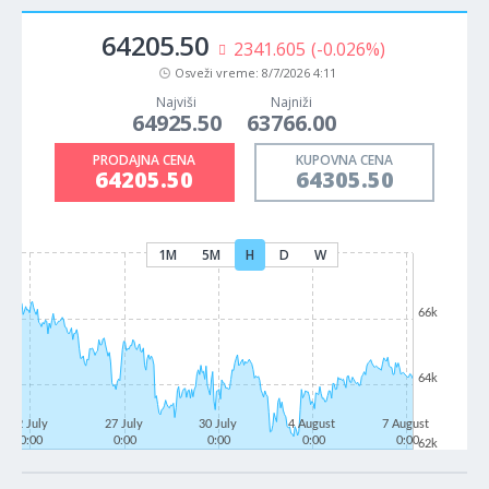
64205.50
2341.605
(-0.026%)
Osveži vreme:
8/7/2026 4:11
Najviši
Najniži
64925.50
63766.00
PRODAJNA CENA
KUPOVNA CENA
64205.50
64305.50
1M
5M
H
D
W
66k
64k
22 July
27 July
30 July
4 August
7 August
0:00
0:00
0:00
0:00
0:00
62k