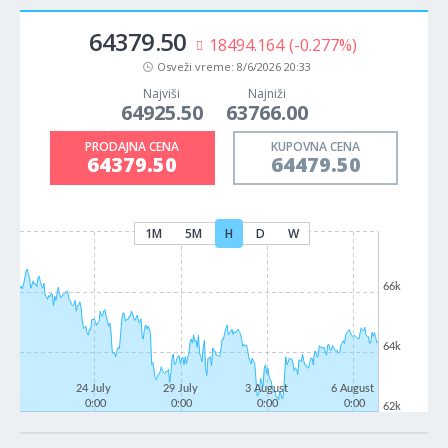
64379.50
18494.164
(-0.277%)
Osveži vreme:
8/6/2026 20:33
Najviši
Najniži
64925.50
63766.00
PRODAJNA CENA
KUPOVNA CENA
64379.50
64479.50
1M
5M
H
D
W
66k
64k
24 July
29 July
3 August
6 August
0:00
0:00
0:00
0:00
62k