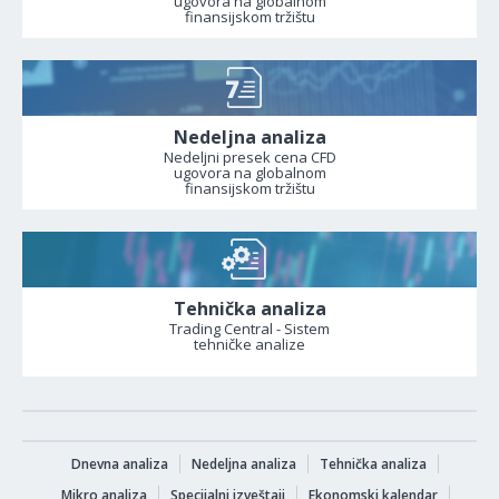
ugovora na globalnom
finansijskom tržištu
Nedeljna analiza
Nedeljni presek cena CFD
ugovora na globalnom
finansijskom tržištu
Tehnička analiza
Trading Central - Sistem
tehničke analize
Dnevna analiza
Nedeljna analiza
Tehnička analiza
Mikro analiza
Specijalni izveštaji
Ekonomski kalendar