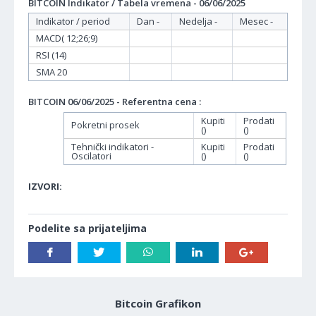
BITCOIN Indikator / Tabela vremena - 06/06/2025
Indikator / period
Dan -
Nedelja -
Mesec -
MACD( 12;26;9)
RSI (14)
SMA 20
BITCOIN 06/06/2025 - Referentna cena :
Kupiti
Prodati
Pokretni prosek
()
()
Tehnički indikatori -
Kupiti
Prodati
Oscilatori
()
()
IZVORI:
Podelite sa prijateljima
Bitcoin Grafikon