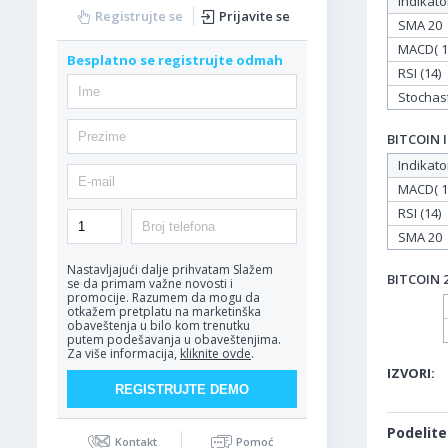
Indikato
Registrujte se
Prijavite se
SMA 20
MACD( 12
Besplatno se registrujte odmah
RSI (14)
Stochasti
BITCOIN I
Indikato
MACD( 12
RSI (14)
SMA 20
Nastavljajući dalje prihvatam
Slažem
BITCOIN 2
se da primam važne novosti i
promocije. Razumem da mogu da
otkažem pretplatu na marketinška
obaveštenja u bilo kom trenutku
putem podešavanja u obaveštenjima.
Za više informacija,
kliknite ovde
.
IZVORI:
Podelite
Kontakt
Pomoć