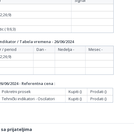
r
Signal
;26;9)
c ( 9;6;3)
ndikator / Tabela vremena - 26/06/2024
r / period
Dan -
Nedelja -
Mesec -
;26;9)
6/06/2024 - Referentna cena :
Pokretni prosek
Kupiti ()
Prodati ()
Tehnički indikatori - Oscilatori
Kupiti ()
Prodati ()
 sa prijateljima