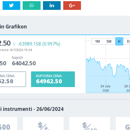
in Grafikon
2.50
1M
5M
H
D
-63989.158
(0.997%)
vreme:
8/7/2026 19:34
Najniži
.50
64042.50
NA CENA
KUPOVNA CENA
62.50
64962.50
24 July
28 
0:00
0:
i instrumenti - 26/06/2024