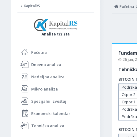
KapitalRS
Početna
Analize tržišta
Početna
Fundame
26 jun,
Dnevna analiza
Tehnička
Nedeljna analiza
BITCOIN T
Podrška
Mikro analiza
Otpor 2
Specijalni izveštaji
Otpor 1
Podrška
Ekonomski kalendar
Podrška
Tehnička analiza
BITCOIN T