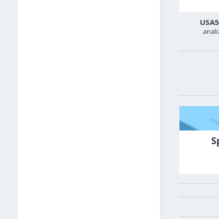
Zlato
Sirova nafta
USA5
analiza
analiza
anali
S