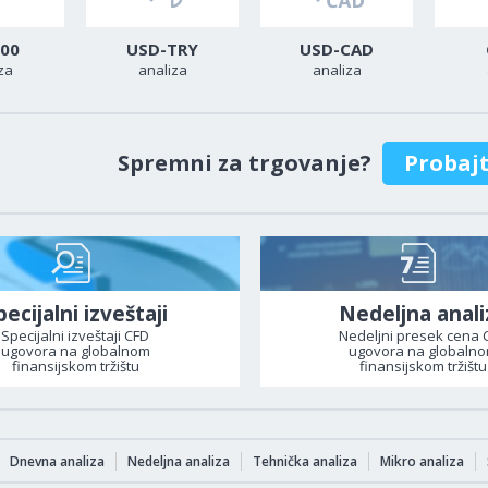
00
USD-TRY
USD-CAD
za
analiza
analiza
Spremni za trgovanje?
Probaj
pecijalni izveštaji
Nedeljna anali
Specijalni izveštaji CFD
Nedeljni presek cena 
ugovora na globalnom
ugovora na globaln
finansijskom tržištu
finansijskom tržištu
Dnevna analiza
Nedeljna analiza
Tehnička analiza
Mikro analiza