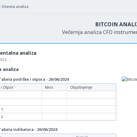
Dnevna analiza
BITCOIN ANALI
Večernja analiza CFD instrum
ntalna analiza
 2024
 analiza
abela podrške i otpora - 26/06/2024
 i Otpor
Nivo
Objašnjenje
 1
 2
abela indikatora - 26/06/2024