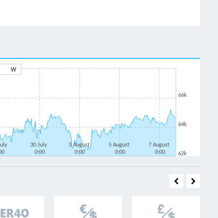
W
66k
64k
July
30 July
3 August
5 August
7 August
00
0:00
0:00
0:00
0:00
62k