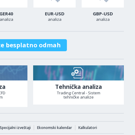
GER40
EUR-USD
GBP-USD
analiza
analiza
analiza
te besplatno odmah
za
Tehnička analiza
CFD
Trading Central - Sistem
om
tehničke analize
Specijalni izveštaji
Ekonomski kalendar
Kalkulatori