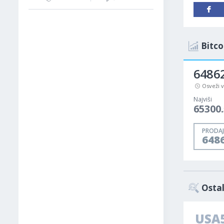
Bitco
6486
Osveži 
Najviši
65300
PRODAJ
648
Ostal