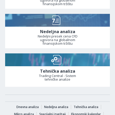
ugovora na globalnom
finansijskom tržištu
Nedeljna analiza
Nedeljni presek cena CFD
ugovora na globalnom
finansijskom tržištu
Tehnička analiza
Trading Central - Sistem
tehničke analize
Dnevna analiza
Nedeljna analiza
Tehnička analiza
Mikro analiza
Specijalni izveštaji
Ekonomski kalendar