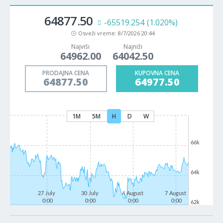
64877.50
-65519.254
(1.020%)
Osveži vreme:
8/7/2026 20:44
Najviši
Najniži
64962.00
64042.50
PRODAJNA CENA
KUPOVNA CENA
64877.50
64977.50
1M
5M
H
D
W
66k
64k
27 July
30 July
4 August
7 August
0:00
0:00
0:00
0:00
62k