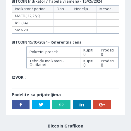
BITCOIN Indikator / Tabela vremena - 15/05/2024
Indikator / period
Dan -
Nedelja -
Mesec -
MACD( 12;26;9)
RSI (14)
SMA 20
BITCOIN 15/05/2024 - Referentna cena :
Kupiti
Prodati
Pokretni prosek
()
()
Tehnički indikatori -
Kupiti
Prodati
Oscilatori
()
()
IZVORI:
Podelite sa prijateljima
Bitcoin Grafikon