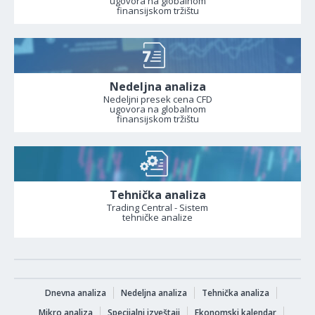
ugovora na globalnom
finansijskom tržištu
Nedeljna analiza
Nedeljni presek cena CFD
ugovora na globalnom
finansijskom tržištu
Tehnička analiza
Trading Central - Sistem
tehničke analize
Dnevna analiza
Nedeljna analiza
Tehnička analiza
Mikro analiza
Specijalni izveštaji
Ekonomski kalendar