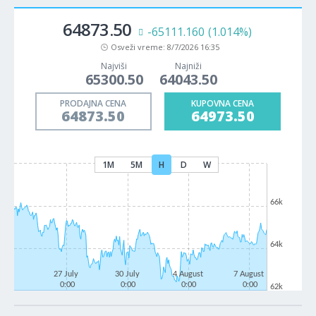
64873.50
-65111.160
(1.014%)
Osveži vreme:
8/7/2026 16:35
Najviši
Najniži
65300.50
64043.50
PRODAJNA CENA
KUPOVNA CENA
64873.50
64973.50
1M
5M
H
D
W
66k
64k
27 July
30 July
4 August
7 August
0:00
0:00
0:00
0:00
62k