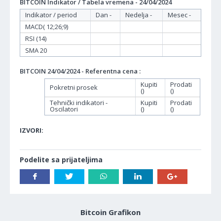
BITCOIN Indikator / Tabela vremena - 24/04/2024
Indikator / period
Dan -
Nedelja -
Mesec -
MACD( 12;26;9)
RSI (14)
SMA 20
BITCOIN 24/04/2024 - Referentna cena :
Kupiti
Prodati
Pokretni prosek
()
()
Tehnički indikatori -
Kupiti
Prodati
Oscilatori
()
()
IZVORI:
Podelite sa prijateljima
Bitcoin Grafikon