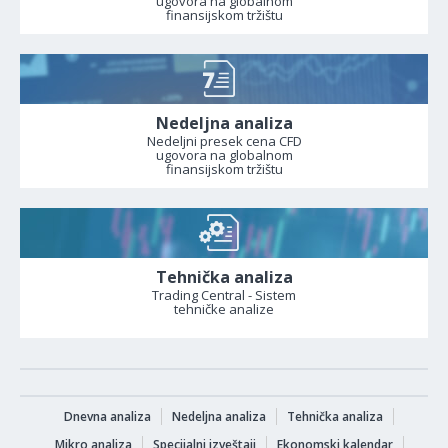
ugovora na globalnom
finansijskom tržištu
Nedeljna analiza
Nedeljni presek cena CFD
ugovora na globalnom
finansijskom tržištu
Tehnička analiza
Trading Central - Sistem
tehničke analize
Dnevna analiza
Nedeljna analiza
Tehnička analiza
Mikro analiza
Specijalni izveštaji
Ekonomski kalendar