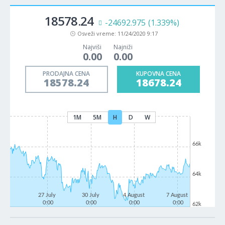
18578.24
-24692.975
(1.339%)
Osveži vreme:
11/24/2020 9:17
Najviši
Najniži
0.00
0.00
PRODAJNA CENA
KUPOVNA CENA
18578.24
18678.24
1M
5M
H
D
W
66k
64k
27 July
30 July
4 August
7 August
0:00
0:00
0:00
0:00
62k