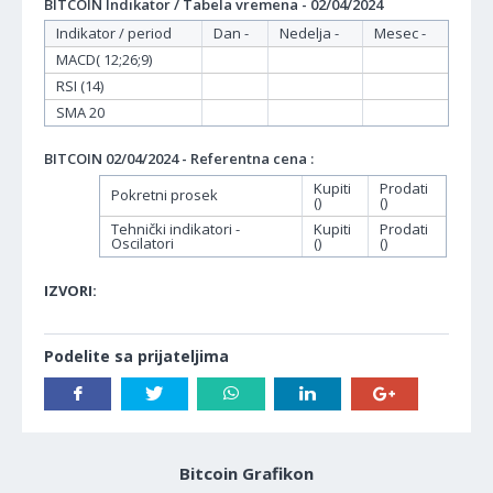
BITCOIN Indikator / Tabela vremena - 02/04/2024
Indikator / period
Dan -
Nedelja -
Mesec -
MACD( 12;26;9)
RSI (14)
SMA 20
BITCOIN 02/04/2024 - Referentna cena :
Kupiti
Prodati
Pokretni prosek
()
()
Tehnički indikatori -
Kupiti
Prodati
Oscilatori
()
()
IZVORI:
Podelite sa prijateljima
Bitcoin Grafikon