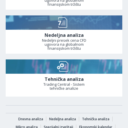
ugovora na globalnom
finansijskom tržištu
Nedeljna analiza
Nedeljni presek cena CFD
ugovora na globalnom
finansijskom tržištu
Tehnička analiza
Trading Central - Sistem
tehničke analize
Dnevna analiza
Nedeljna analiza
Tehnička analiza
Mikro analiza
Specijalni izveštaji
Ekonomski kalendar