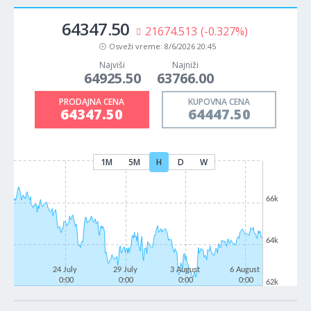
64347.50
21674.513
(-0.327%)
Osveži vreme:
8/6/2026 20:45
Najviši
Najniži
64925.50
63766.00
PRODAJNA CENA
KUPOVNA CENA
64347.50
64447.50
1M
5M
H
D
W
66k
64k
24 July
29 July
3 August
6 August
0:00
0:00
0:00
0:00
62k