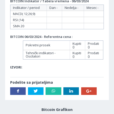
BITCOIN Indikator / Tabela vremena - 06/03/2024
Indikator / period
Dan -
Nedelja -
Mesec -
MACD( 12;26;9)
RSI (14)
SMA 20
BITCOIN 06/03/2024 - Referentna cena :
Kupiti
Prodati
Pokretni prosek
()
()
Tehnički indikatori -
Kupiti
Prodati
Oscilatori
()
()
IZVORI:
Podelite sa prijateljima
Bitcoin Grafikon