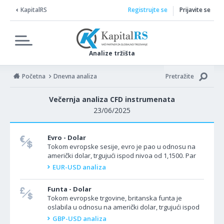
KapitalRS
Registrujte se
Prijavite se
Analize tržišta
Početna
Dnevna analiza
Pretražite
Večernja analiza CFD instrumenata
23/06/2025
Evro - Dolar
Tokom evropske sesije, evro je pao u odnosu na
američki dolar, trgujući ispod nivoa od 1,1500. Par
EUR/USD je u padu jer je potražnja za američkim
EUR-USD analiza
dolarom...
Funta - Dolar
Tokom evropske trgovine, britanska funta je
oslabila u odnosu na američki dolar, trgujući ispod
nivoa od 1,3300. Par GBP/USD je beležio rast jer je...
GBP-USD analiza