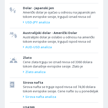
Dolar - Japanski jen
Američki dolar je ojačao u odnosu na japanski jen
tokom evropske sesije, trgujući iznad nivoa od
147,800. Par USD/JPY raste jer je američko...
USD-JPY analiza
Australijski dolar - Američki Dolar
Australijski dolar je oslabio u odnosu na američki
tokom evropske sesije, trgujući ispod nivoa od
0,6400. Par AUD/USD je pod pritiskom jer je
AUD-USD analiza
povećana...
Zlato
Cene zlata trguju se iznad nivoa od 3360 dolara
tokom današnje evropske sesije. Zlato je
poskupelo u ponedeljak jer su SAD učestvovale u
Zlato analiza
izraelskom...
Sirova nafta
Sirova nafta se trguje ispod nivoa od 74,00 dolara
tokom evropske sesije. Cene nafte su u ponedeljak
dostigle najviši nivo od januara nakon što...
Sirova nafta analiza
USA500