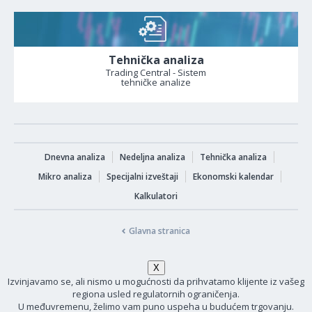
Tehnička analiza
Trading Central - Sistem
tehničke analize
Dnevna analiza
Nedeljna analiza
Tehnička analiza
Mikro analiza
Specijalni izveštaji
Ekonomski kalendar
Kalkulatori
Glavna stranica
Izvinjavamo se, ali nismo u mogućnosti da prihvatamo klijente iz vašeg
regiona usled regulatornih ograničenja.
U međuvremenu, želimo vam puno uspeha u budućem trgovanju.