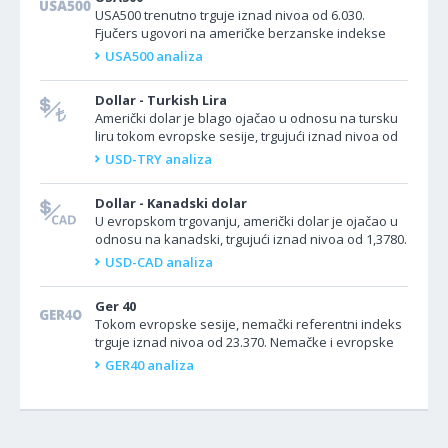
USA500 trenutno trguje iznad nivoa od 6.030.
Fjučers ugovori na američke berzanske indekse
porasli su u ponedeljak jer investitori procenjuju
USA500 analiza
posledice...
Dollar - Turkish Lira
Američki dolar je blago ojačao u odnosu na tursku
liru tokom evropske sesije, trgujući iznad nivoa od
39,67. Par USD/TRY nastavlja da raste iako
USD-TRY analiza
Centralna...
Dollar - Kanadski dolar
U evropskom trgovanju, američki dolar je ojačao u
odnosu na kanadski, trgujući iznad nivoa od 1,3780.
Par USD/CAD je beležio rast jer je odluka SAD o...
USD-CAD analiza
Ger 40
Tokom evropske sesije, nemački referentni indeks
trguje iznad nivoa od 23.370. Nemačke i evropske
akcije zabeležile su blagi rast u ranim satima
GER40 analiza
trgovanja...