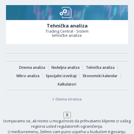
Tehnička analiza
Trading Central - Sistem
tehničke analize
Dnevna analiza
Nedeljna analiza
Tehnička analiza
Mikro analiza
Specijalni izveštaji
Ekonomski kalendar
Kalkulatori
Glavna stranica
Izvinjavamo se, ali nismo u mogućnosti da prihvatamo klijente iz vašeg
regiona usled regulatornih ograničenja.
U međuvremenu, želimo vam puno uspeha u budućem trgovanju.