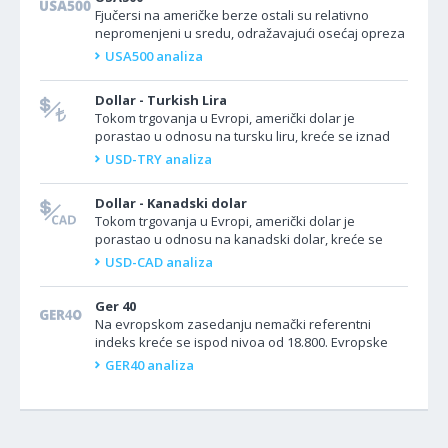
Fjučersi na američke berze ostali su relativno
nepromenjeni u sredu, odražavajući osećaj opreza
uoči ključnih događaja, uključujući predstojeće...
USA500 analiza
Dollar - Turkish Lira
Tokom trgovanja u Evropi, američki dolar je
porastao u odnosu na tursku liru, kreće se iznad
nivoa od 32.100. Turska danas nema tržišne
USD-TRY analiza
ekonomske...
Dollar - Kanadski dolar
Tokom trgovanja u Evropi, američki dolar je
porastao u odnosu na kanadski dolar, kreće se
iznad nivoa od 1,3600. Ne očekuje se da će Kanada
USD-CAD analiza
danas...
Ger 40
Na evropskom zasedanju nemački referentni
indeks kreće se ispod nivoa od 18.800. Evropske
akcije su se u sredu otvorile padom, odražavajući
GER40 analiza
kontinuiranu...