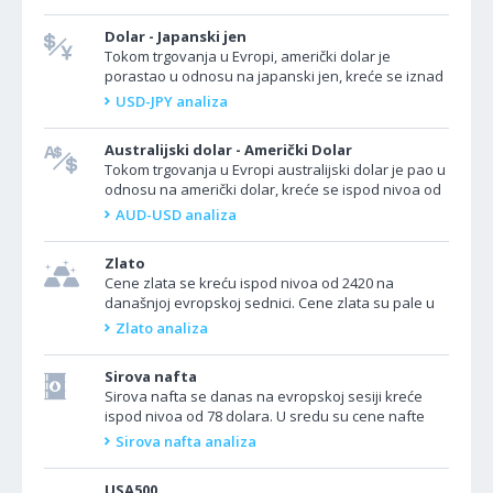
objavila...
Dolar - Japanski jen
Tokom trgovanja u Evropi, američki dolar je
porastao u odnosu na japanski jen, kreće se iznad
nivoa od 156.000. Japan je ranije danas izvestio da
USD-JPY analiza
su podaci...
Australijski dolar - Američki Dolar
Tokom trgovanja u Evropi australijski dolar je pao u
odnosu na američki dolar, kreće se ispod nivoa od
0,6700. Australija danas neće objaviti nikakve...
AUD-USD analiza
Zlato
Cene zlata se kreću ispod nivoa od 2420 na
današnjoj evropskoj sednici. Cene zlata su pale u
sredu, distancirajući se od nedavnih rekordnih
Zlato analiza
nivoa...
Sirova nafta
Sirova nafta se danas na evropskoj sesiji kreće
ispod nivoa od 78 dolara. U sredu su cene nafte
pale za više od 1%, obeležavajući treći uzastopni...
Sirova nafta analiza
USA500