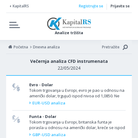
KapitalRS
Registrujte se
Prijavite se
Analize tržišta
Početna
Dnevna analiza
Pretražite
Večernja analiza CFD instrumenata
22/05/2024
Evro - Dolar
Tokom trgovanja u Evropi, evro je pao u odnosu na
američki dolar, trgujući ispod nivoa od 1,0850. Ne
očekuje se da će evrozona danas objaviti neke...
EUR-USD analiza
Funta - Dolar
Tokom trgovanja u Evropi, britanska funta je
porasla u odnosu na američki dolar, kreće se ispod
nivoa od 1,2700. Velika Britanija je ranije danas
GBP-USD analiza