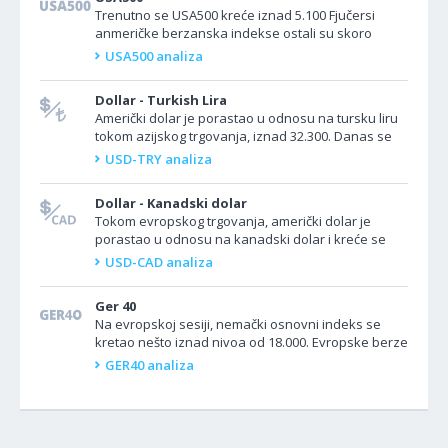
Trenutno se USA500 kreće iznad 5.100 Fjučersi
anmeričke berzanska indekse ostali su skoro
nepromenjeni u utorak, jer su investitori ostali
USA500 analiza
oprezni uoči...
Dollar - Turkish Lira
Američki dolar je porastao u odnosu na tursku liru
tokom azijskog trgovanja, iznad 32.300. Danas se
ne očekuju važni ekonomski podaci iz Turske ili...
USD-TRY analiza
Dollar - Kanadski dolar
Tokom evropskog trgovanja, američki dolar je
porastao u odnosu na kanadski dolar i kreće se
ispod nivoa 1.3500. Danas se ne očekuje
USD-CAD analiza
objavljivanje važnih...
Ger 40
Na evropskoj sesiji, nemački osnovni indeks se
kretao nešto iznad nivoa od 18.000. Evropske berze
su se stabilizovale na otvaranju trgovanja u...
GER40 analiza