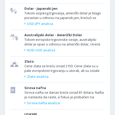
objavljivati nikakve...
Dolar - Japanski jen
Tokom azijskog trgovanja, američki dolar je blago
porastao u odnosu na japanski jen, krećući se
iznad 150.000. Ranije jutros, Banka Japana najavila
USD-JPY analiza
je...
Australijski dolar - Američki Dolar
Tokom evropske trgovinske sesije, australijski
dolar je opao u odnosu na američki dolar, i kreće
se oko 0.6600 Banka Australije zadržala je kamatnu
AUD-USD analiza
stopu...
Zlato
Cene zlata se kreću iznad 2150. Cene zlata su u
pale evropskom trgovanju u utorak, ali su ostale
iznad važnih nivoa podrške, što ukazuje na...
Zlato analiza
Sirova nafta
Sirova nafta se danas kreće iznad 81 dolara. Nafta
je nastavila da raste, a fokus je prebačen na
efekte ukrajinskih napada bespilotnim letelicama
Sirova nafta analiza
na ruske...
USA500