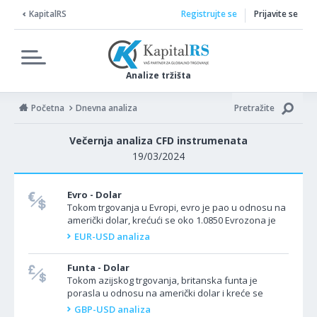
KapitalRS
Registrujte se
Prijavite se
Analize tržišta
Početna
Dnevna analiza
Pretražite
Večernja analiza CFD instrumenata
19/03/2024
Evro - Dolar
Tokom trgovanja u Evropi, evro je pao u odnosu na
američki dolar, krećući se oko 1.0850 Evrozona je
juče objavila podatke o indeksu potrošačkih...
EUR-USD analiza
Funta - Dolar
Tokom azijskog trgovanja, britanska funta je
porasla u odnosu na američki dolar i kreće se
ispod 1.2700. Velika Britanija danas neće
GBP-USD analiza