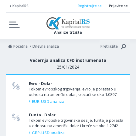
KapitalRS
Registrujte se
Prijavite se
Analize tržišta
Početna
Dnevna analiza
Pretražite
Večernja analiza CFD instrumenata
25/01/2024
Evro - Dolar
Tokom evropskog trgovanja, evro je porastao u
odnosu na američki dolar, krećući se oko 1.0897.
Evropska centralna banka će kasnije danas odlučiti
EUR-USD analiza
o...
Funta - Dolar
Tokom evropske trgovinske sesije, funta je porasla
u odnosu na američki dolar i kreće se oko 1.2742
Danas Ujedinjeno Kraljevstvo nema važne
GBP-USD analiza