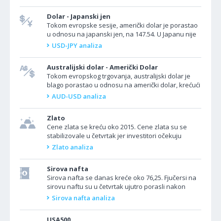
ekonomske...
Dolar - Japanski jen
Tokom evropske sesije, američki dolar je porastao
u odnosu na japanski jen, na 147.54. U Japanu nije
bilo ekonomskih događaja koji bi se mogli prijaviti....
USD-JPY analiza
Australijski dolar - Američki Dolar
Tokom evropskog trgovanja, australijski dolar je
blago porastao u odnosu na američki dolar, krećući
se oko 0.6590. Iz Australije danas nema važnih...
AUD-USD analiza
Zlato
Cene zlata se kreću oko 2015. Cene zlata su se
stabilizovale u četvrtak jer investitori očekuju
objavljivanje preliminarnih podataka o bruto
Zlato analiza
domaćem...
Sirova nafta
Sirova nafta se danas kreće oko 76,25. Fjučersi na
sirovu naftu su u četvrtak ujutro porasli nakon
pada američkih zaliha sirove nafte. Pored toga,...
Sirova nafta analiza
USA500