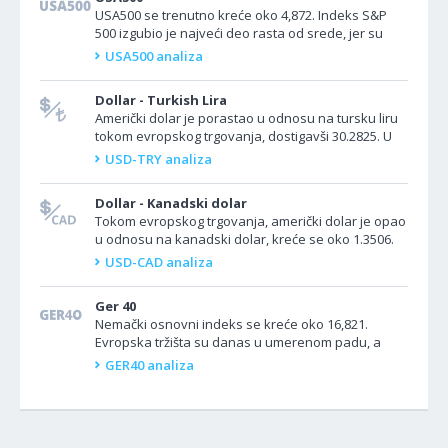
USA500 se trenutno kreće oko 4,872. Indeks S&P
500 izgubio je najveći deo rasta od srede, jer su
prinosi na obveznice porasli, ali je širi prosek i...
USA500 analiza
Dollar - Turkish Lira
Američki dolar je porastao u odnosu na tursku liru
tokom evropskog trgovanja, dostigavši 30.2825. U
Turskoj se ne planira izveštavanje o...
USD-TRY analiza
Dollar - Kanadski dolar
Tokom evropskog trgovanja, američki dolar je opao
u odnosu na kanadski dolar, kreće se oko 1.3506.
Danas nema važnih podataka iz Kanade.
USD-CAD analiza
Sjedinjene Države...
Ger 40
Nemački osnovni indeks se kreće oko 16,821.
Evropska tržišta su danas u umerenom padu, a
trgovci su i dalje oprezni uoči sastanka ECB-a
GER40 analiza
ovog...