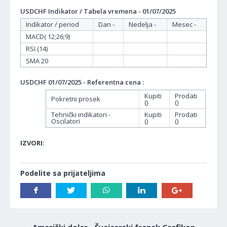
USDCHF Indikator / Tabela vremena - 01/07/2025
Indikator / period
Dan -
Nedelja -
Mesec -
MACD( 12;26;9)
RSI (14)
SMA 20
USDCHF 01/07/2025 - Referentna cena :
Kupiti
Prodati
Pokretni prosek
()
()
Tehnički indikatori -
Kupiti
Prodati
Oscilatori
()
()
IZVORI:
Podelite sa prijateljima