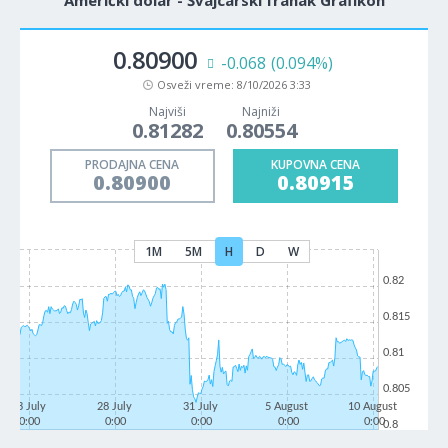
Američki dolar - Švajcarski franak Grafikon
0.80900
-0.068
(0.094%)
Osveži vreme:
8/10/2026 3:33
Najviši
Najniži
0.81282
0.80554
PRODAJNA CENA
KUPOVNA CENA
0.80900
0.80915
1M
5M
H
D
W
0.82
0.815
0.81
0.805
23 July
28 July
31 July
5 August
10 August
0:00
0:00
0:00
0:00
0:00
0.8