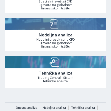
Specijalni izveštaji CFD
ugovora na globalnom
finansijskom tržištu
Nedeljna analiza
Nedeljni presek cena CFD
ugovora na globalnom
finansijskom tržištu
Tehnička analiza
Trading Central - Sistem
tehničke analize
Dnevna analiza
Nedeljna analiza
Tehnička analiza