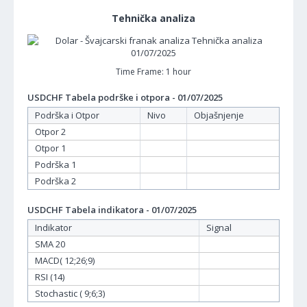
Tehnička analiza
Time Frame: 1 hour
USDCHF Tabela podrške i otpora - 01/07/2025
Podrška i Otpor
Nivo
Objašnjenje
Otpor 2
Otpor 1
Podrška 1
Podrška 2
USDCHF Tabela indikatora - 01/07/2025
Indikator
Signal
SMA 20
MACD( 12;26;9)
RSI (14)
Stochastic ( 9;6;3)