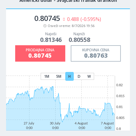
Američki dolar - Švajcarski franak Grafikon
0.80745
0.488
(-0.595%)
Osveži vreme:
8/7/2026 19:56
Najviši
Najniži
0.81346
0.80558
PRODAJNA CENA
KUPOVNA CENA
0.80745
0.80763
1M
5M
H
D
W
0.82
0.815
0.81
0.805
27 July
30 July
4 August
7 August
0:00
0:00
0:00
0:00
0.8