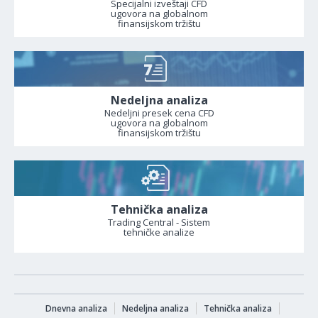
Specijalni izveštaji CFD
ugovora na globalnom
finansijskom tržištu
Nedeljna analiza
Nedeljni presek cena CFD
ugovora na globalnom
finansijskom tržištu
Tehnička analiza
Trading Central - Sistem
tehničke analize
Dnevna analiza
Nedeljna analiza
Tehnička analiza