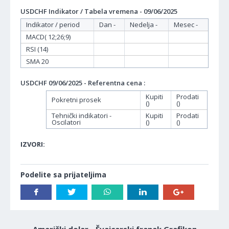
USDCHF Indikator / Tabela vremena - 09/06/2025
Indikator / period
Dan -
Nedelja -
Mesec -
MACD( 12;26;9)
RSI (14)
SMA 20
USDCHF 09/06/2025 - Referentna cena :
Kupiti
Prodati
Pokretni prosek
()
()
Tehnički indikatori -
Kupiti
Prodati
Oscilatori
()
()
IZVORI:
Podelite sa prijateljima