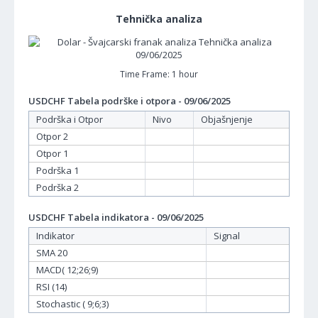
Tehnička analiza
Time Frame: 1 hour
USDCHF Tabela podrške i otpora - 09/06/2025
Podrška i Otpor
Nivo
Objašnjenje
Otpor 2
Otpor 1
Podrška 1
Podrška 2
USDCHF Tabela indikatora - 09/06/2025
Indikator
Signal
SMA 20
MACD( 12;26;9)
RSI (14)
Stochastic ( 9;6;3)