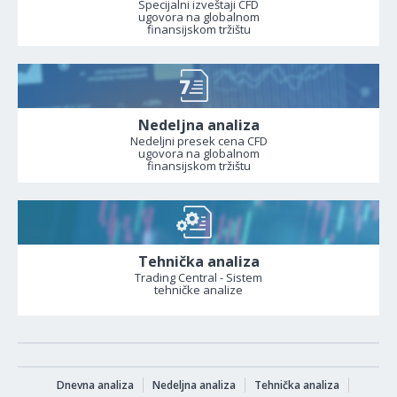
Specijalni izveštaji CFD
ugovora na globalnom
finansijskom tržištu
Nedeljna analiza
Nedeljni presek cena CFD
ugovora na globalnom
finansijskom tržištu
Tehnička analiza
Trading Central - Sistem
tehničke analize
Dnevna analiza
Nedeljna analiza
Tehnička analiza