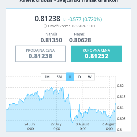
Američki dolar - Švajcarski franak Grafikon
0.81238
-0.577
(0.720%)
Osveži vreme:
8/6/2026 18:01
Najviši
Najniži
0.81350
0.80628
PRODAJNA CENA
KUPOVNA CENA
0.81238
0.81252
1M
5M
H
D
W
0.82
0.815
0.81
0.805
24 July
29 July
3 August
6 August
0:00
0:00
0:00
0:00
0.8