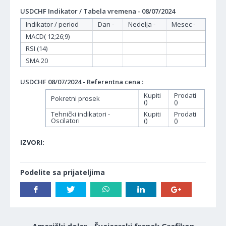
USDCHF Indikator / Tabela vremena - 08/07/2024
Indikator / period
Dan -
Nedelja -
Mesec -
MACD( 12;26;9)
RSI (14)
SMA 20
USDCHF 08/07/2024 - Referentna cena :
Kupiti
Prodati
Pokretni prosek
()
()
Tehnički indikatori -
Kupiti
Prodati
Oscilatori
()
()
IZVORI:
Podelite sa prijateljima