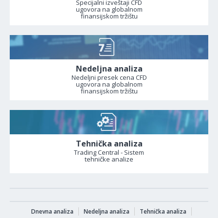
Specijalni izveštaji CFD
ugovora na globalnom
finansijskom tržištu
Nedeljna analiza
Nedeljni presek cena CFD
ugovora na globalnom
finansijskom tržištu
Tehnička analiza
Trading Central - Sistem
tehničke analize
Dnevna analiza
Nedeljna analiza
Tehnička analiza