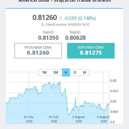
Američki dolar - Švajcarski franak Grafikon
0.81260
-0.599
(0.748%)
Osveži vreme:
8/6/2026 16:37
Najviši
Najniži
0.81350
0.80628
PRODAJNA CENA
KUPOVNA CENA
0.81260
0.81275
1M
5M
H
D
W
0.82
0.815
0.81
0.805
24 July
29 July
3 August
6 August
0:00
0:00
0:00
0:00
0.8