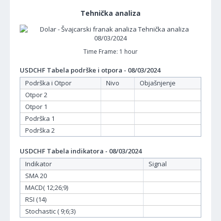
Tehnička analiza
Time Frame: 1 hour
USDCHF Tabela podrške i otpora - 08/03/2024
Podrška i Otpor
Nivo
Objašnjenje
Otpor 2
Otpor 1
Podrška 1
Podrška 2
USDCHF Tabela indikatora - 08/03/2024
Indikator
Signal
SMA 20
MACD( 12;26;9)
RSI (14)
Stochastic ( 9;6;3)