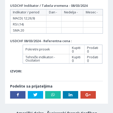
USDCHF Indikator / Tabela vremena - 08/03/2024
Indikator / period
Dan -
Nedelja -
Mesec -
MACD( 12;26;9)
RSI (14)
SMA 20
USDCHF 08/03/2024 - Referentna cena :
Kupiti
Prodati
Pokretni prosek
()
()
Tehnički indikatori -
Kupiti
Prodati
Oscilatori
()
()
IZVORI:
Podelite sa prijateljima