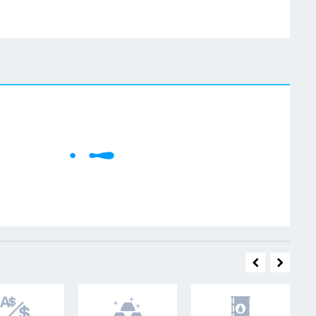
W
Cene se učitavaju..