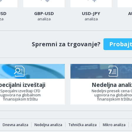
USD
GBP-USD
USD-JPY
A
za
analiza
analiza
Spremni za trgovanje?
Probaj
pecijalni izveštaji
Nedeljna anali
Specijalni izveštaji CFD
Nedeljni presek cena 
ugovora na globalnom
ugovora na globaln
finansijskom tržištu
finansijskom tržištu
Dnevna analiza
Nedeljna analiza
Tehnička analiza
Mikro analiza