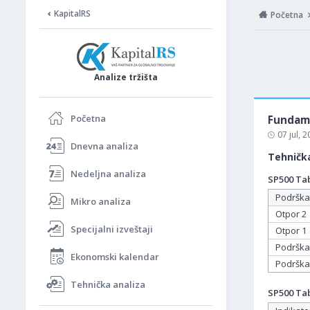
KapitalRS
Početna
Analize tržišta
Početna
Fundame
07 jul, 
Dnevna analiza
Tehnička
Nedeljna analiza
SP500 Tab
Podrška
Mikro analiza
Otpor 2
Specijalni izveštaji
Otpor 1
Podrška
Ekonomski kalendar
Podrška
Tehnička analiza
SP500 Tab