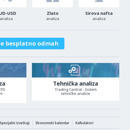
UD-USD
Zlato
Sirova nafta
analiza
analiza
analiza
te besplatno odmah
za
Tehnička analiza
CFD
Trading Central - Sistem
om
tehničke analize
Specijalni izveštaji
Ekonomski kalendar
Kalkulatori