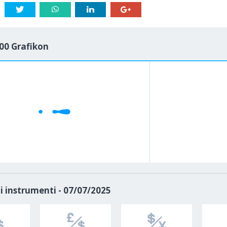
00 Grafikon
1M
5M
H
D
i instrumenti - 07/07/2025