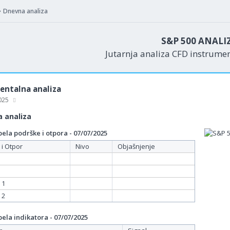
Dnevna analiza
S&P 500 ANALI
Jutarnja analiza CFD instrume
ntalna analiza
2025
 analiza
ela podrške i otpora - 07/07/2025
 i Otpor
Nivo
Objašnjenje
 1
 2
ela indikatora - 07/07/2025