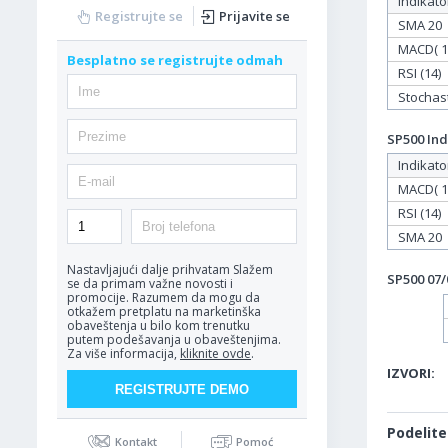
Indikato
Registrujte se
Prijavite se
SMA 20
MACD( 12
Besplatno se registrujte odmah
RSI (14)
Stochasti
SP500 Ind
Indikato
MACD( 12
RSI (14)
SMA 20
Nastavljajući dalje prihvatam
Slažem
SP500 07/
se da primam važne novosti i
promocije. Razumem da mogu da
otkažem pretplatu na marketinška
obaveštenja u bilo kom trenutku
putem podešavanja u obaveštenjima.
Za više informacija,
kliknite ovde
.
IZVORI:
Podelite
Kontakt
Pomoć