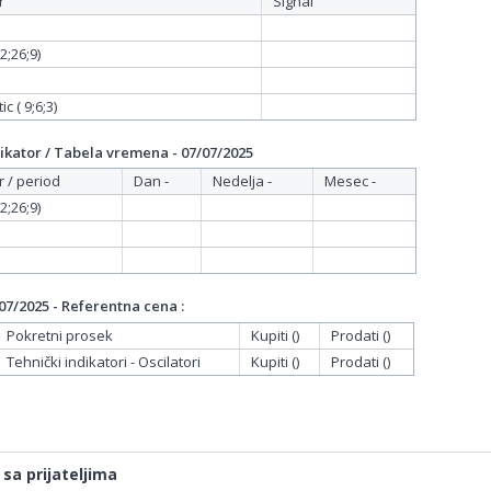
r
Signal
;26;9)
c ( 9;6;3)
ikator / Tabela vremena - 07/07/2025
r / period
Dan -
Nedelja -
Mesec -
;26;9)
07/2025 - Referentna cena :
Pokretni prosek
Kupiti ()
Prodati ()
Tehnički indikatori - Oscilatori
Kupiti ()
Prodati ()
 sa prijateljima