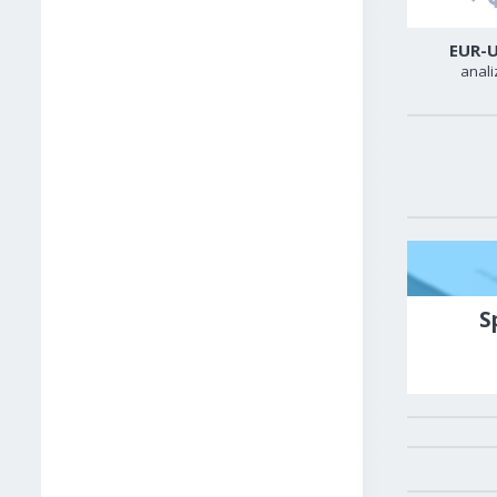
USD-CAD
GER40
EUR-
analiza
analiza
anali
S