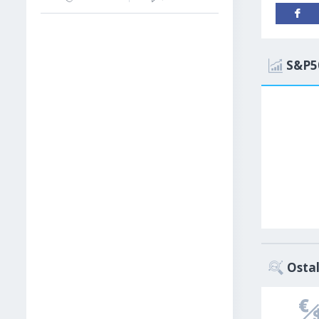
S&P5
Ostal