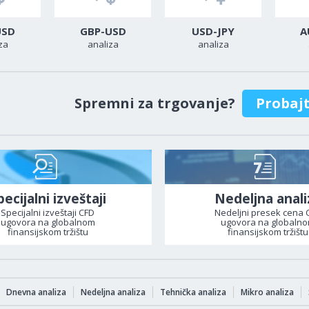
USD
GBP-USD
USD-JPY
A
za
analiza
analiza
Spremni za trgovanje?
Probaj
pecijalni izveštaji
Nedeljna anali
Specijalni izveštaji CFD
Nedeljni presek cena 
ugovora na globalnom
ugovora na globaln
finansijskom tržištu
finansijskom tržištu
Dnevna analiza
Nedeljna analiza
Tehnička analiza
Mikro analiza