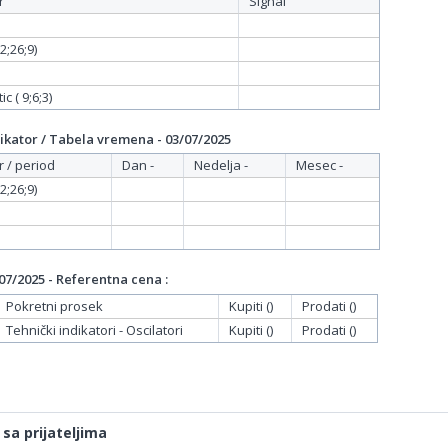
r
Signal
;26;9)
c ( 9;6;3)
ikator / Tabela vremena - 03/07/2025
r / period
Dan -
Nedelja -
Mesec -
;26;9)
07/2025 - Referentna cena :
Pokretni prosek
Kupiti ()
Prodati ()
Tehnički indikatori - Oscilatori
Kupiti ()
Prodati ()
 sa prijateljima