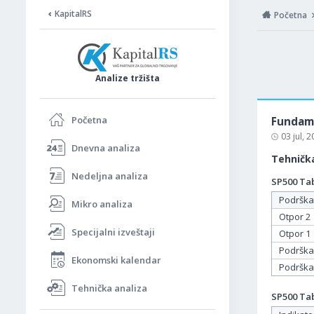
KapitalRS
Početna
Analize tržišta
Početna
Fundame
03 jul, 
Dnevna analiza
Tehnička
Nedeljna analiza
SP500 Tab
Podrška
Mikro analiza
Otpor 2
Specijalni izveštaji
Otpor 1
Podrška
Ekonomski kalendar
Podrška
Tehnička analiza
SP500 Tab