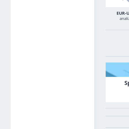
USD-CAD
GER40
EUR-
analiza
analiza
anali
S