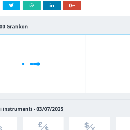
00 Grafikon
1M
5M
H
D
i instrumenti - 03/07/2025