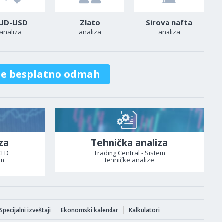
UD-USD
Zlato
Sirova nafta
analiza
analiza
analiza
te besplatno odmah
za
Tehnička analiza
CFD
Trading Central - Sistem
om
tehničke analize
Specijalni izveštaji
Ekonomski kalendar
Kalkulatori