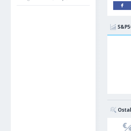
S&P5
Ostal