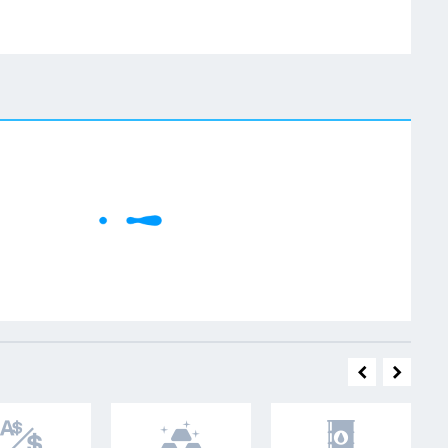
W
Cene se učitavaju..