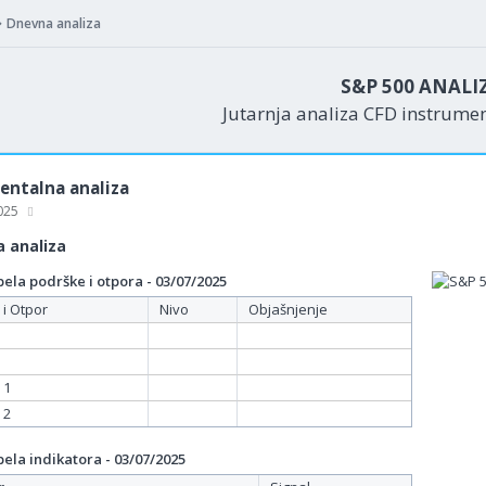
Dnevna analiza
S&P 500 ANALI
Jutarnja analiza CFD instrume
ntalna analiza
2025
 analiza
ela podrške i otpora - 03/07/2025
 i Otpor
Nivo
Objašnjenje
 1
 2
ela indikatora - 03/07/2025