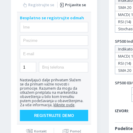
Indikato
Registrujte se
Prijavite se
SMA 20
MACD( 12
Besplatno se registrujte odmah
RSI (14)
Stochasti
SP500 Ind
Indikato
MACD( 12
RSI (14)
SMA 20
Nastavljajući dalje prihvatam
Slažem
SP500 03/
se da primam važne novosti i
promocije. Razumem da mogu da
otkažem pretplatu na marketinška
obaveštenja u bilo kom trenutku
putem podešavanja u obaveštenjima.
Za više informacija,
kliknite ovde
.
IZVORI:
Podelite
Kontakt
Pomoć