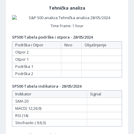
Tehnička analiza
Time Frame: 1 hour
SP500 Tabela podrške i otpora - 28/05/2024
Podrška i Otpor
Nivo
Objašnjenje
Otpor 2
Otpor 1
Podrška 1
Podrška 2
SP500 Tabela indikatora - 28/05/2024
Indikator
Signal
SMA 20
MACD( 12;26;9)
RSI (14)
Stochastic ( 9;6;3)