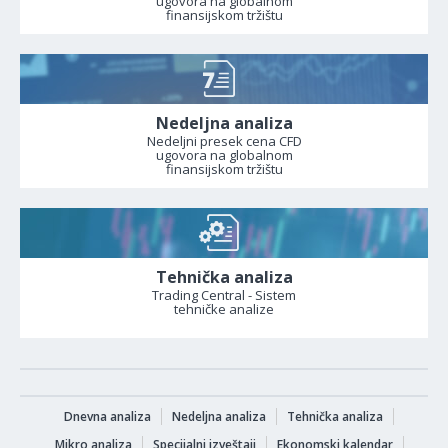
ugovora na globalnom
finansijskom tržištu
Nedeljna analiza
Nedeljni presek cena CFD
ugovora na globalnom
finansijskom tržištu
Tehnička analiza
Trading Central - Sistem
tehničke analize
Dnevna analiza
Nedeljna analiza
Tehnička analiza
Mikro analiza
Specijalni izveštaji
Ekonomski kalendar