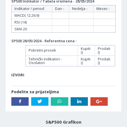
SP500 Indikator / Tabela vremena - 28/05/2024
Indikator / period
Dan -
Nedelja -
Mesec -
MACD( 12;26;9)
RSI (14)
SMA 20
SP500 28/05/2024 - Referentna cena :
Kupiti
Prodati
Pokretni prosek
()
()
Tehnički indikatori -
Kupiti
Prodati
Oscilatori
()
()
IZVORI:
Podelite sa prijateljima
S&P500 Grafikon