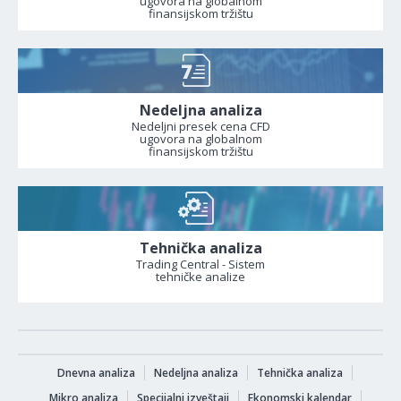
ugovora na globalnom
finansijskom tržištu
Nedeljna analiza
Nedeljni presek cena CFD
ugovora na globalnom
finansijskom tržištu
Tehnička analiza
Trading Central - Sistem
tehničke analize
Dnevna analiza
Nedeljna analiza
Tehnička analiza
Mikro analiza
Specijalni izveštaji
Ekonomski kalendar