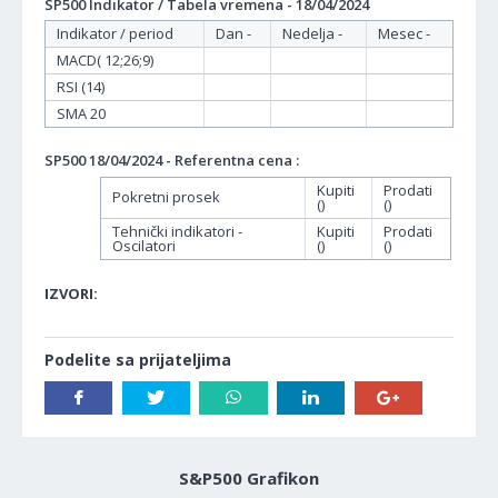
SP500 Indikator / Tabela vremena - 18/04/2024
Indikator / period
Dan -
Nedelja -
Mesec -
MACD( 12;26;9)
RSI (14)
SMA 20
SP500 18/04/2024 - Referentna cena :
Kupiti
Prodati
Pokretni prosek
()
()
Tehnički indikatori -
Kupiti
Prodati
Oscilatori
()
()
IZVORI:
Podelite sa prijateljima
S&P500 Grafikon