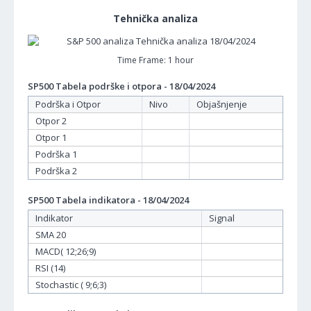
Tehnička analiza
Time Frame: 1 hour
SP500 Tabela podrške i otpora - 18/04/2024
Podrška i Otpor
Nivo
Objašnjenje
Otpor 2
Otpor 1
Podrška 1
Podrška 2
SP500 Tabela indikatora - 18/04/2024
Indikator
Signal
SMA 20
MACD( 12;26;9)
RSI (14)
Stochastic ( 9;6;3)