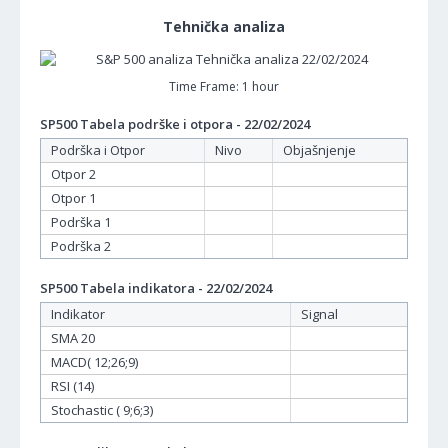
Tehnička analiza
Time Frame: 1 hour
SP500 Tabela podrške i otpora - 22/02/2024
Podrška i Otpor
Nivo
Objašnjenje
Otpor 2
Otpor 1
Podrška 1
Podrška 2
SP500 Tabela indikatora - 22/02/2024
Indikator
Signal
SMA 20
MACD( 12;26;9)
RSI (14)
Stochastic ( 9;6;3)