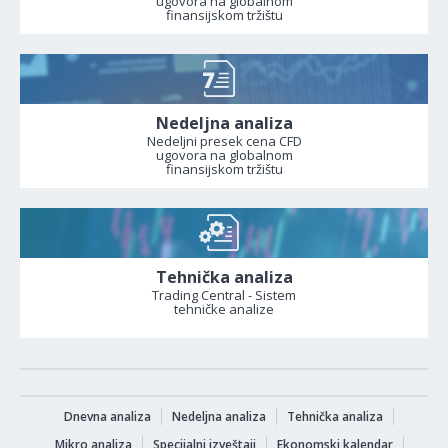
ugovora na globalnom
finansijskom tržištu
Nedeljna analiza
Nedeljni presek cena CFD
ugovora na globalnom
finansijskom tržištu
Tehnička analiza
Trading Central - Sistem
tehničke analize
Dnevna analiza
Nedeljna analiza
Tehnička analiza
Mikro analiza
Specijalni izveštaji
Ekonomski kalendar