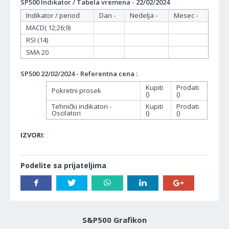
SP500 Indikator / Tabela vremena - 22/02/2024
Indikator / period
Dan -
Nedelja -
Mesec -
MACD( 12;26;9)
RSI (14)
SMA 20
SP500 22/02/2024 - Referentna cena :
Kupiti
Prodati
Pokretni prosek
()
()
Tehnički indikatori -
Kupiti
Prodati
Oscilatori
()
()
IZVORI:
Podelite sa prijateljima
S&P500 Grafikon