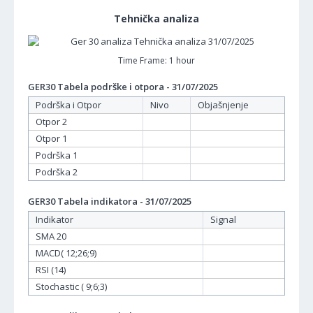
Tehnička analiza
Time Frame: 1 hour
GER30 Tabela podrške i otpora - 31/07/2025
Podrška i Otpor
Nivo
Objašnjenje
Otpor 2
Otpor 1
Podrška 1
Podrška 2
GER30 Tabela indikatora - 31/07/2025
Indikator
Signal
SMA 20
MACD( 12;26;9)
RSI (14)
Stochastic ( 9;6;3)