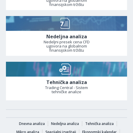
ugovora na globalnom
finansijskom tržištu
Nedeljna analiza
Nedeljni presek cena CFD
ugovora na globalnom
finansijskom tržištu
Tehnička analiza
Trading Central - Sistem
tehničke analize
Dnevna analiza
Nedeljna analiza
Tehnička analiza
Mikro analiza
Specijalni izveštaji
Ekonomski kalendar