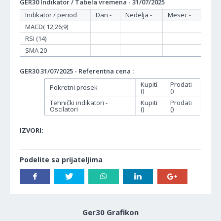
GER30 Indikator / Tabela vremena - 31/07/2025
Indikator / period
Dan -
Nedelja -
Mesec -
MACD( 12;26;9)
RSI (14)
SMA 20
GER30 31/07/2025 - Referentna cena :
Kupiti
Prodati
Pokretni prosek
()
()
Tehnički indikatori -
Kupiti
Prodati
Oscilatori
()
()
IZVORI:
Podelite sa prijateljima
Ger30 Grafikon