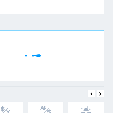
W
Cene se učitavaju..