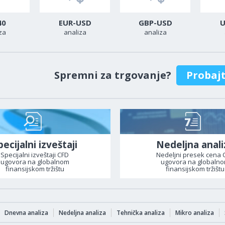
40
EUR-USD
GBP-USD
U
za
analiza
analiza
Spremni za trgovanje?
Probaj
pecijalni izveštaji
Nedeljna anali
Specijalni izveštaji CFD
Nedeljni presek cena 
ugovora na globalnom
ugovora na globaln
finansijskom tržištu
finansijskom tržištu
Dnevna analiza
Nedeljna analiza
Tehnička analiza
Mikro analiza