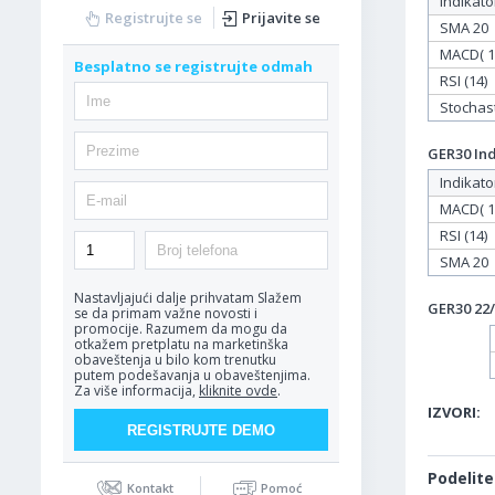
Indikato
Registrujte se
Prijavite se
SMA 20
MACD( 12
Besplatno se registrujte odmah
RSI (14)
Stochasti
GER30 Ind
Indikato
MACD( 12
RSI (14)
SMA 20
Nastavljajući dalje prihvatam
Slažem
GER30 22/
se da primam važne novosti i
promocije. Razumem da mogu da
otkažem pretplatu na marketinška
obaveštenja u bilo kom trenutku
putem podešavanja u obaveštenjima.
Za više informacija,
kliknite ovde
.
IZVORI:
Podelite
Kontakt
Pomoć