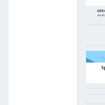
USD-TRY
USD-CAD
GER
analiza
analiza
anali
S