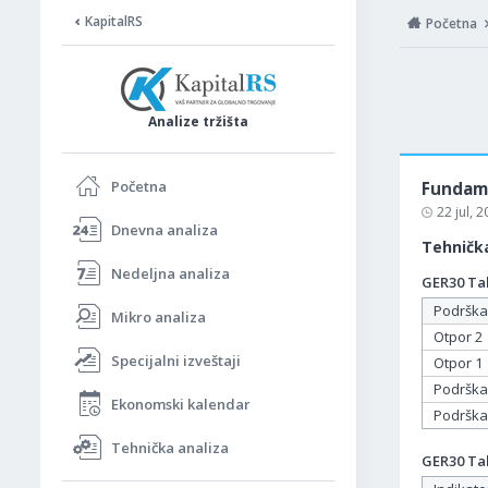
KapitalRS
Početna
Analize tržišta
Početna
Fundame
22 jul, 
Dnevna analiza
Tehnička
Nedeljna analiza
GER30 Tab
Podrška
Mikro analiza
Otpor 2
Specijalni izveštaji
Otpor 1
Podrška
Ekonomski kalendar
Podrška
Tehnička analiza
GER30 Tab