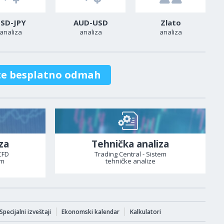
SD-JPY
AUD-USD
Zlato
analiza
analiza
analiza
te besplatno odmah
za
Tehnička analiza
CFD
Trading Central - Sistem
om
tehničke analize
Specijalni izveštaji
Ekonomski kalendar
Kalkulatori