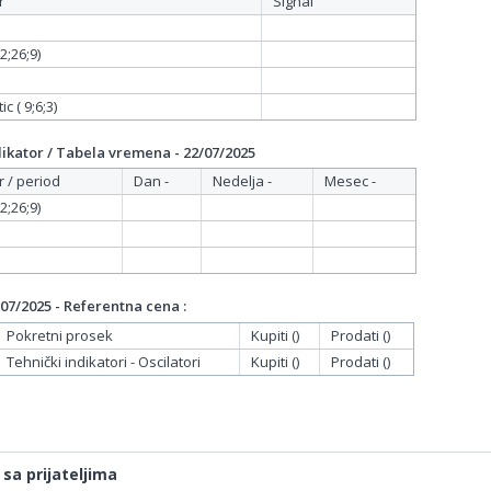
r
Signal
;26;9)
c ( 9;6;3)
ikator / Tabela vremena - 22/07/2025
r / period
Dan -
Nedelja -
Mesec -
;26;9)
07/2025 - Referentna cena :
Pokretni prosek
Kupiti ()
Prodati ()
Tehnički indikatori - Oscilatori
Kupiti ()
Prodati ()
 sa prijateljima