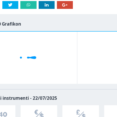
 Grafikon
1M
5M
H
D
i instrumenti - 22/07/2025