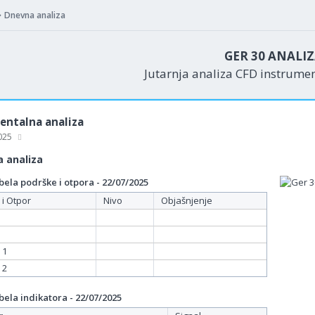
Dnevna analiza
GER 30 ANALI
Jutarnja analiza CFD instrume
ntalna analiza
2025
 analiza
ela podrške i otpora - 22/07/2025
 i Otpor
Nivo
Objašnjenje
 1
 2
ela indikatora - 22/07/2025