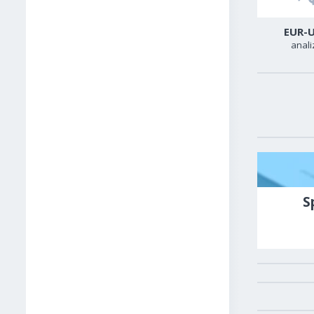
USD-CAD
GER40
EUR-
analiza
analiza
anali
S