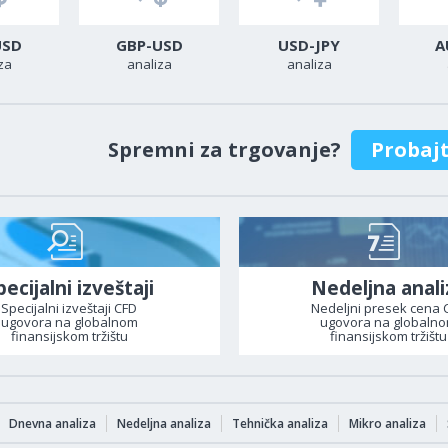
USD
GBP-USD
USD-JPY
A
za
analiza
analiza
Spremni za trgovanje?
Probaj
pecijalni izveštaji
Nedeljna anali
Specijalni izveštaji CFD
Nedeljni presek cena 
ugovora na globalnom
ugovora na globaln
finansijskom tržištu
finansijskom tržištu
Dnevna analiza
Nedeljna analiza
Tehnička analiza
Mikro analiza