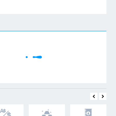
W
Cene se učitavaju..