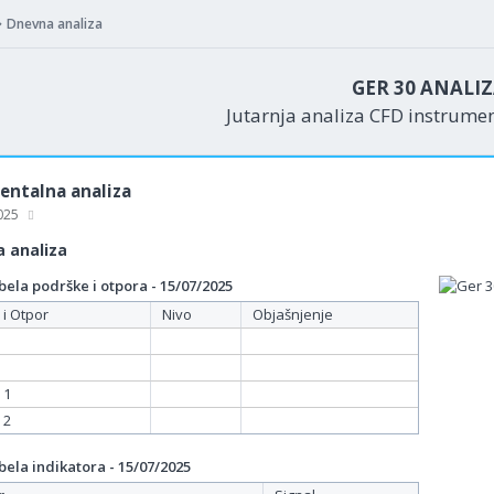
Dnevna analiza
GER 30 ANALI
Jutarnja analiza CFD instrume
ntalna analiza
2025
 analiza
ela podrške i otpora - 15/07/2025
 i Otpor
Nivo
Objašnjenje
 1
 2
ela indikatora - 15/07/2025