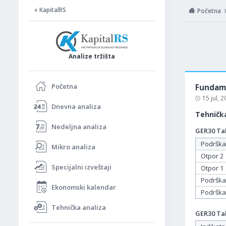
KapitalRS
Početna
Analize tržišta
Početna
Fundame
15 jul, 
Dnevna analiza
Tehnička
Nedeljna analiza
GER30 Tab
Podrška
Mikro analiza
Otpor 2
Specijalni izveštaji
Otpor 1
Podrška
Ekonomski kalendar
Podrška
Tehnička analiza
GER30 Tab