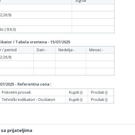
r
Signal
;26;9)
c ( 9;6;3)
ikator / Tabela vremena - 15/07/2025
r / period
Dan -
Nedelja -
Mesec -
;26;9)
07/2025 - Referentna cena :
Pokretni prosek
Kupiti ()
Prodati ()
Tehnički indikatori - Oscilatori
Kupiti ()
Prodati ()
 sa prijateljima