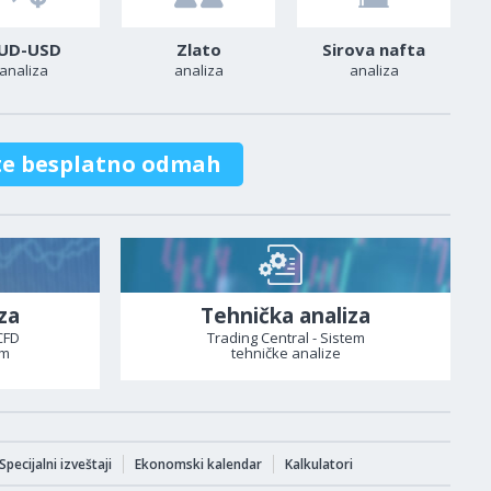
UD-USD
Zlato
Sirova nafta
analiza
analiza
analiza
te besplatno odmah
za
Tehnička analiza
CFD
Trading Central - Sistem
om
tehničke analize
Specijalni izveštaji
Ekonomski kalendar
Kalkulatori