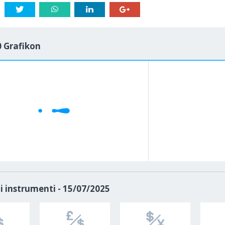
 Grafikon
1M
5M
H
D
i instrumenti - 15/07/2025