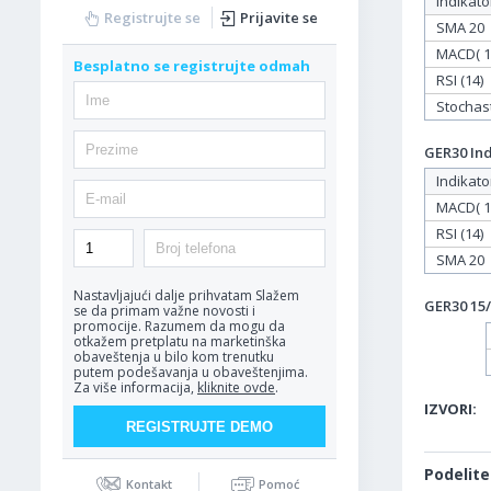
Indikato
Registrujte se
Prijavite se
SMA 20
MACD( 12
Besplatno se registrujte odmah
RSI (14)
Stochasti
GER30 Ind
Indikato
MACD( 12
RSI (14)
SMA 20
Nastavljajući dalje prihvatam
Slažem
GER30 15/
se da primam važne novosti i
promocije. Razumem da mogu da
otkažem pretplatu na marketinška
obaveštenja u bilo kom trenutku
putem podešavanja u obaveštenjima.
Za više informacija,
kliknite ovde
.
IZVORI:
Podelite
Kontakt
Pomoć