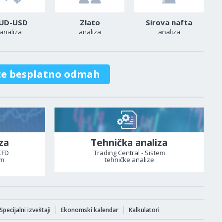
UD-USD
Zlato
Sirova nafta
analiza
analiza
analiza
te besplatno odmah
za
Tehnička analiza
CFD
Trading Central - Sistem
om
tehničke analize
Specijalni izveštaji
Ekonomski kalendar
Kalkulatori