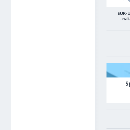
USD-CAD
GER40
EUR-
analiza
analiza
anali
S