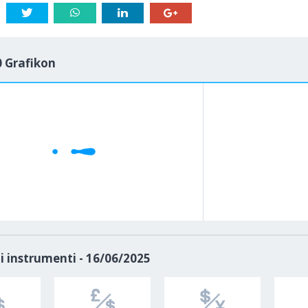
 Grafikon
1M
5M
H
D
i instrumenti - 16/06/2025