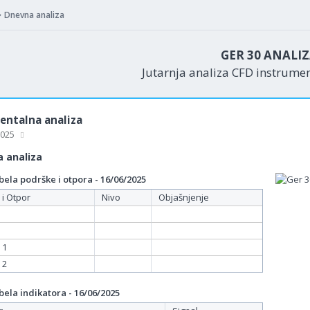
Dnevna analiza
GER 30 ANALI
Jutarnja analiza CFD instrume
ntalna analiza
 2025
 analiza
ela podrške i otpora - 16/06/2025
 i Otpor
Nivo
Objašnjenje
 1
 2
ela indikatora - 16/06/2025