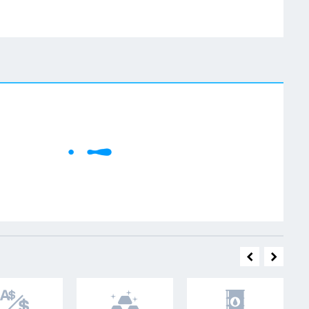
W
Cene se učitavaju..