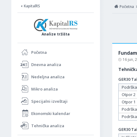
KapitalRS
Početna
Analize tržišta
Početna
Fundame
16 jun,
Dnevna analiza
Tehnička
Nedeljna analiza
GER30 Tab
Podrška
Mikro analiza
Otpor 2
Specijalni izveštaji
Otpor 1
Podrška
Ekonomski kalendar
Podrška
Tehnička analiza
GER30 Tab