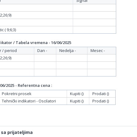
r
Signal
;26;9)
c ( 9;6;3)
ikator / Tabela vremena - 16/06/2025
r / period
Dan -
Nedelja -
Mesec -
;26;9)
06/2025 - Referentna cena :
Pokretni prosek
Kupiti ()
Prodati ()
Tehnički indikatori - Oscilatori
Kupiti ()
Prodati ()
 sa prijateljima