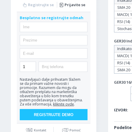
Indikato
Registrujte se
Prijavite se
SMA 20
MACD( 12
Besplatno se registrujte odmah
RSI (14)
Stochasti
GER30 Ind
Indikato
MACD( 12
RSI (14)
SMA 20
Nastavljajući dalje prihvatam
Slažem
GER30 16/
se da primam važne novosti i
promocije. Razumem da mogu da
otkažem pretplatu na marketinška
obaveštenja u bilo kom trenutku
putem podešavanja u obaveštenjima.
Za više informacija,
kliknite ovde
.
IZVORI:
Podelite
Kontakt
Pomoć