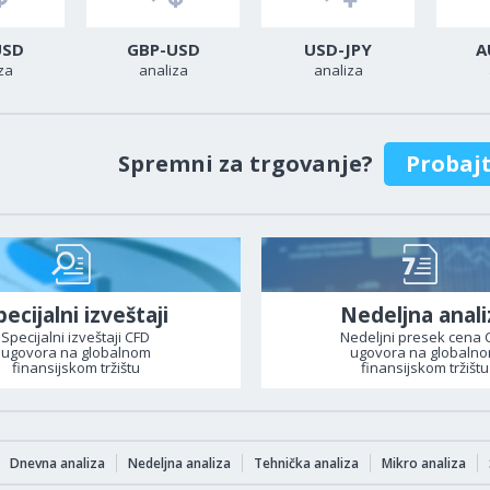
USD
GBP-USD
USD-JPY
A
za
analiza
analiza
Spremni za trgovanje?
Probaj
pecijalni izveštaji
Nedeljna anali
Specijalni izveštaji CFD
Nedeljni presek cena 
ugovora na globalnom
ugovora na globaln
finansijskom tržištu
finansijskom tržištu
Dnevna analiza
Nedeljna analiza
Tehnička analiza
Mikro analiza