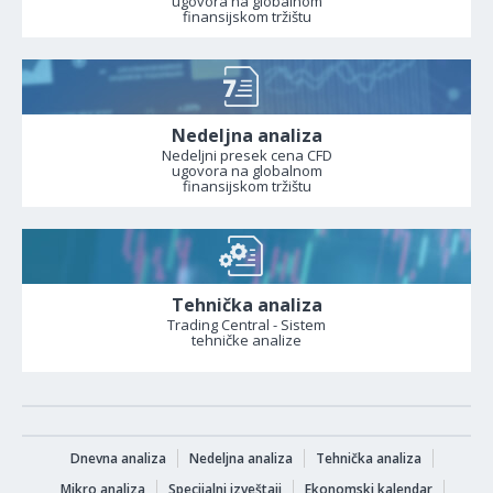
ugovora na globalnom
finansijskom tržištu
Nedeljna analiza
Nedeljni presek cena CFD
ugovora na globalnom
finansijskom tržištu
Tehnička analiza
Trading Central - Sistem
tehničke analize
Dnevna analiza
Nedeljna analiza
Tehnička analiza
Mikro analiza
Specijalni izveštaji
Ekonomski kalendar