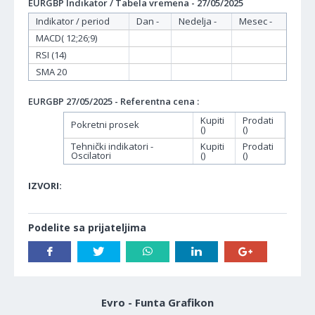
EURGBP Indikator / Tabela vremena - 27/05/2025
Indikator / period
Dan -
Nedelja -
Mesec -
MACD( 12;26;9)
RSI (14)
SMA 20
EURGBP 27/05/2025 - Referentna cena :
Kupiti
Prodati
Pokretni prosek
()
()
Tehnički indikatori -
Kupiti
Prodati
Oscilatori
()
()
IZVORI:
Podelite sa prijateljima
Evro - Funta Grafikon