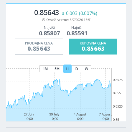
0.85643
0.003
(0.007%)
Osveži vreme:
8/7/2026 16:51
Najviši
Najniži
0.85807
0.85591
PRODAJNA CENA
KUPOVNA CENA
0.85643
0.85663
1M
5M
H
D
W
0.8575
0.855
0.8525
27 July
30 July
4 August
7 August
0:00
0:00
0:00
0:00
0.85