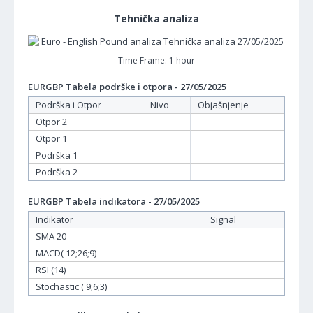
Tehnička analiza
Time Frame: 1 hour
EURGBP Tabela podrške i otpora - 27/05/2025
Podrška i Otpor
Nivo
Objašnjenje
Otpor 2
Otpor 1
Podrška 1
Podrška 2
EURGBP Tabela indikatora - 27/05/2025
Indikator
Signal
SMA 20
MACD( 12;26;9)
RSI (14)
Stochastic ( 9;6;3)