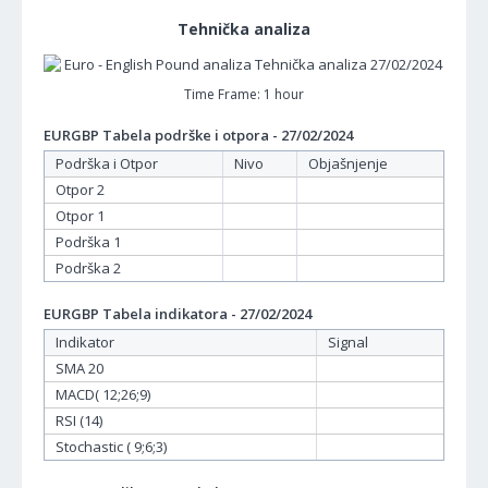
Tehnička analiza
Time Frame: 1 hour
EURGBP Tabela podrške i otpora - 27/02/2024
Podrška i Otpor
Nivo
Objašnjenje
Otpor 2
Otpor 1
Podrška 1
Podrška 2
EURGBP Tabela indikatora - 27/02/2024
Indikator
Signal
SMA 20
MACD( 12;26;9)
RSI (14)
Stochastic ( 9;6;3)