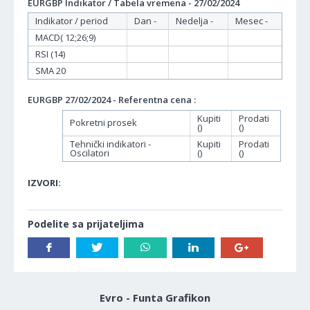
EURGBP Indikator / Tabela vremena - 27/02/2024
Indikator / period
Dan -
Nedelja -
Mesec -
MACD( 12;26;9)
RSI (14)
SMA 20
EURGBP 27/02/2024 - Referentna cena :
Kupiti
Prodati
Pokretni prosek
()
()
Tehnički indikatori -
Kupiti
Prodati
Oscilatori
()
()
IZVORI:
Podelite sa prijateljima
Evro - Funta Grafikon