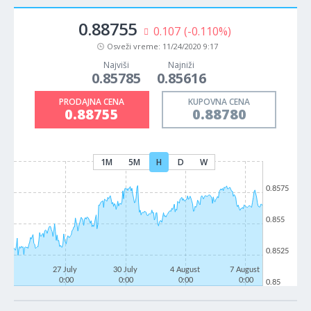
0.88755
0.107
(-0.110%)
Osveži vreme:
11/24/2020 9:17
Najviši
Najniži
0.85785
0.85616
PRODAJNA CENA
KUPOVNA CENA
0.88755
0.88780
1M
5M
H
D
W
0.8575
0.855
0.8525
27 July
30 July
4 August
7 August
0:00
0:00
0:00
0:00
0.85