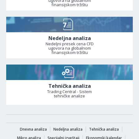
ugovora na globalnom
finansijskom tržištu
Nedeljna analiza
Nedeljni presek cena CFD
ugovora na globalnom
finansijskom tržištu
Tehnička analiza
Trading Central - Sistem
tehničke analize
Dnevna analiza
Nedeljna analiza
Tehnička analiza
Mikro analiza
Specijalni izveštaji
Ekonomski kalendar