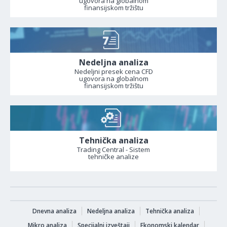
ugovora na globalnom
finansijskom tržištu
Nedeljna analiza
Nedeljni presek cena CFD
ugovora na globalnom
finansijskom tržištu
Tehnička analiza
Trading Central - Sistem
tehničke analize
Dnevna analiza
Nedeljna analiza
Tehnička analiza
Mikro analiza
Specijalni izveštaji
Ekonomski kalendar