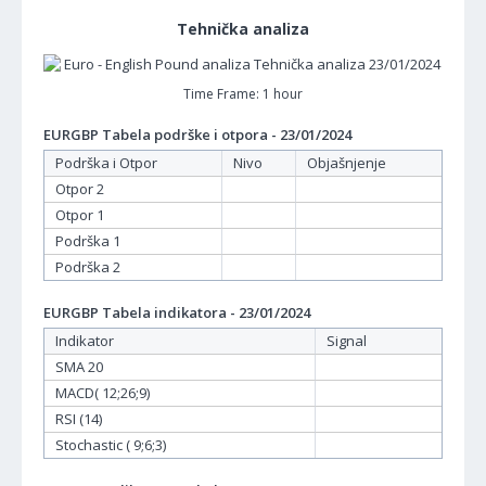
Tehnička analiza
Time Frame: 1 hour
EURGBP Tabela podrške i otpora - 23/01/2024
Podrška i Otpor
Nivo
Objašnjenje
Otpor 2
Otpor 1
Podrška 1
Podrška 2
EURGBP Tabela indikatora - 23/01/2024
Indikator
Signal
SMA 20
MACD( 12;26;9)
RSI (14)
Stochastic ( 9;6;3)