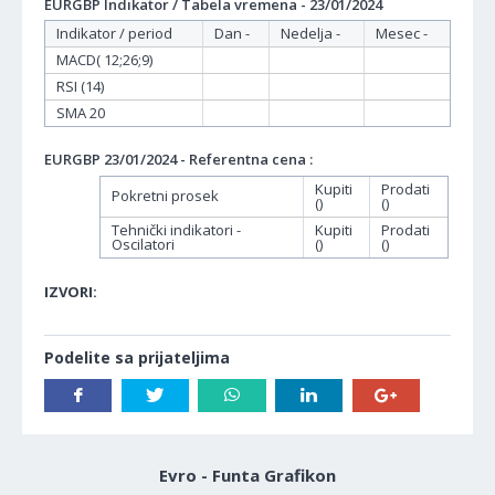
EURGBP Indikator / Tabela vremena - 23/01/2024
Indikator / period
Dan -
Nedelja -
Mesec -
MACD( 12;26;9)
RSI (14)
SMA 20
EURGBP 23/01/2024 - Referentna cena :
Kupiti
Prodati
Pokretni prosek
()
()
Tehnički indikatori -
Kupiti
Prodati
Oscilatori
()
()
IZVORI:
Podelite sa prijateljima
Evro - Funta Grafikon