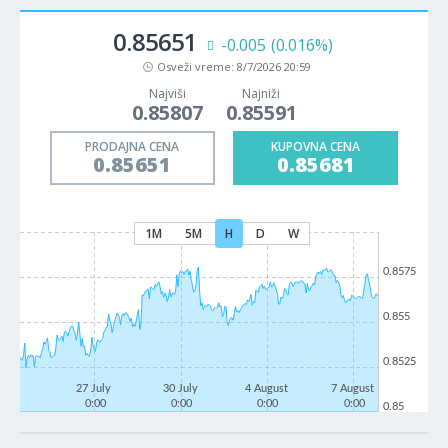
0.85651
-0.005
(0.016%)
Osveži vreme:
8/7/2026 20:59
Najviši
Najniži
0.85807
0.85591
PRODAJNA CENA
KUPOVNA CENA
0.85651
0.85681
1M
5M
H
D
W
0.8575
0.855
0.8525
27 July
30 July
4 August
7 August
0:00
0:00
0:00
0:00
0.85