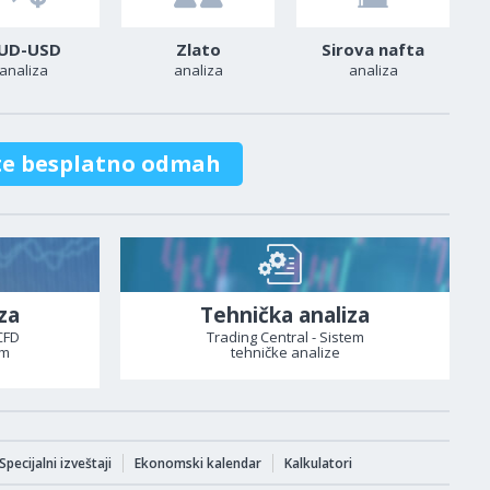
UD-USD
Zlato
Sirova nafta
analiza
analiza
analiza
te besplatno odmah
za
Tehnička analiza
CFD
Trading Central - Sistem
om
tehničke analize
Specijalni izveštaji
Ekonomski kalendar
Kalkulatori