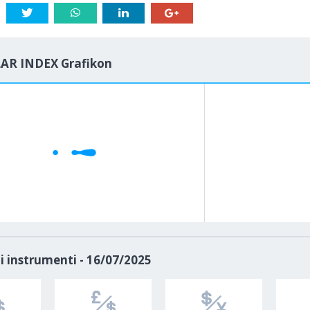
AR INDEX Grafikon
1M
5M
H
D
i instrumenti - 16/07/2025