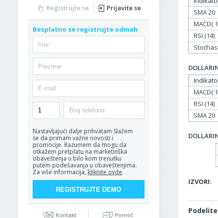
Indikato
Registrujte se
Prijavite se
SMA 20
MACD( 12
Besplatno se registrujte odmah
RSI (14)
Stochasti
DOLLARIND
Indikato
MACD( 12
RSI (14)
SMA 20
Nastavljajući dalje prihvatam
Slažem
DOLLARIND
se da primam važne novosti i
promocije. Razumem da mogu da
otkažem pretplatu na marketinška
obaveštenja u bilo kom trenutku
putem podešavanja u obaveštenjima.
Za više informacija,
kliknite ovde
.
IZVORI:
Podelite
Kontakt
Pomoć