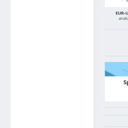
USD-CAD
GER40
EUR-
analiza
analiza
anali
S