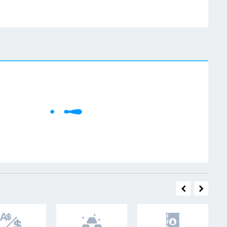
W
Cene se učitavaju..