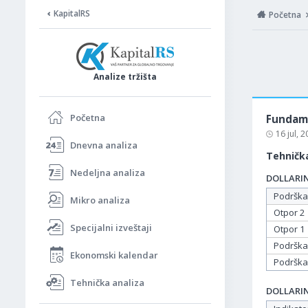
KapitalRS
Početna
Analize tržišta
Početna
Fundame
16 jul, 
Dnevna analiza
Tehnička
Nedeljna analiza
DOLLARIND
Podrška
Mikro analiza
Otpor 2
Specijalni izveštaji
Otpor 1
Podrška
Ekonomski kalendar
Podrška
Tehnička analiza
DOLLARIND