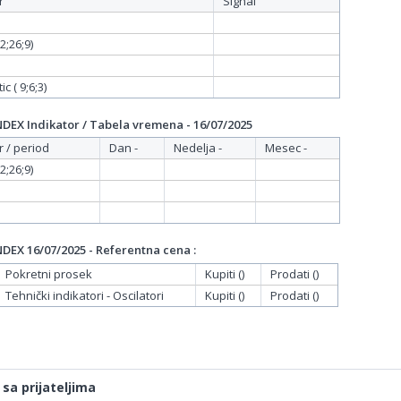
r
Signal
;26;9)
c ( 9;6;3)
EX Indikator / Tabela vremena - 16/07/2025
r / period
Dan -
Nedelja -
Mesec -
;26;9)
EX 16/07/2025 - Referentna cena :
Pokretni prosek
Kupiti ()
Prodati ()
Tehnički indikatori - Oscilatori
Kupiti ()
Prodati ()
 sa prijateljima