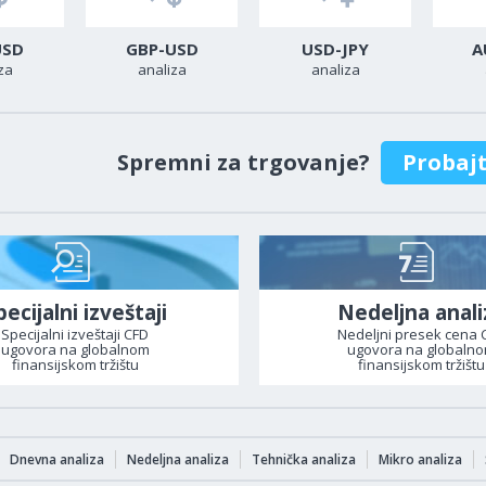
USD
GBP-USD
USD-JPY
A
za
analiza
analiza
Spremni za trgovanje?
Probaj
pecijalni izveštaji
Nedeljna anali
Specijalni izveštaji CFD
Nedeljni presek cena 
ugovora na globalnom
ugovora na globaln
finansijskom tržištu
finansijskom tržištu
Dnevna analiza
Nedeljna analiza
Tehnička analiza
Mikro analiza