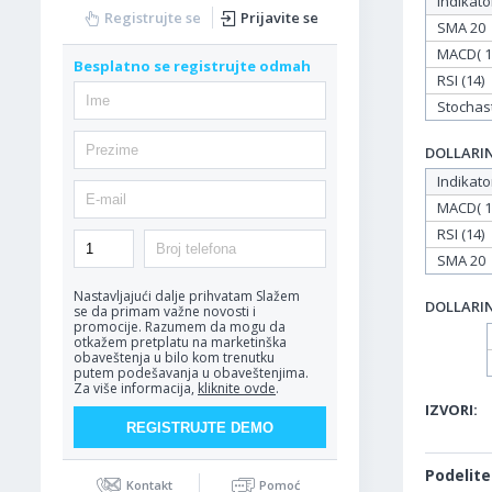
Indikato
Registrujte se
Prijavite se
SMA 20
MACD( 12
Besplatno se registrujte odmah
RSI (14)
Stochasti
DOLLARIND
Indikato
MACD( 12
RSI (14)
SMA 20
Nastavljajući dalje prihvatam
Slažem
DOLLARIND
se da primam važne novosti i
promocije. Razumem da mogu da
otkažem pretplatu na marketinška
obaveštenja u bilo kom trenutku
putem podešavanja u obaveštenjima.
Za više informacija,
kliknite ovde
.
IZVORI:
Podelite
Kontakt
Pomoć