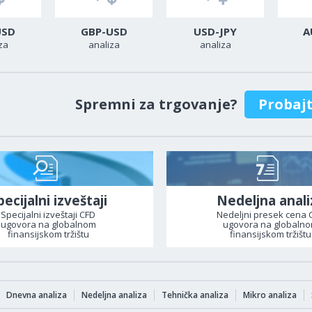
USD
GBP-USD
USD-JPY
A
za
analiza
analiza
Spremni za trgovanje?
Probaj
pecijalni izveštaji
Nedeljna anali
Specijalni izveštaji CFD
Nedeljni presek cena 
ugovora na globalnom
ugovora na globaln
finansijskom tržištu
finansijskom tržištu
Dnevna analiza
Nedeljna analiza
Tehnička analiza
Mikro analiza