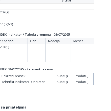
r
Signal
;26;9)
c ( 9;6;3)
EX Indikator / Tabela vremena - 08/07/2025
r / period
Dan -
Nedelja -
Mesec -
;26;9)
EX 08/07/2025 - Referentna cena :
Pokretni prosek
Kupiti ()
Prodati ()
Tehnički indikatori - Oscilatori
Kupiti ()
Prodati ()
 sa prijateljima