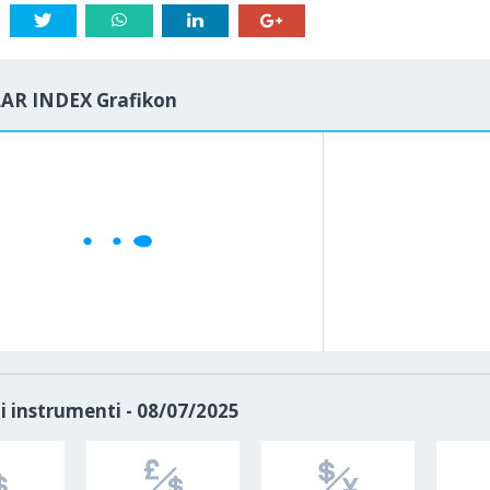
AR INDEX Grafikon
1M
5M
H
D
i instrumenti - 08/07/2025