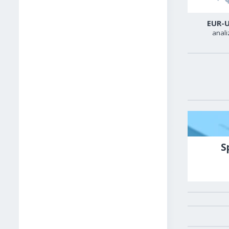
USD-CAD
GER40
EUR-
analiza
analiza
anali
S