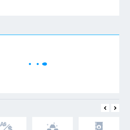
W
Cene se učitavaju..