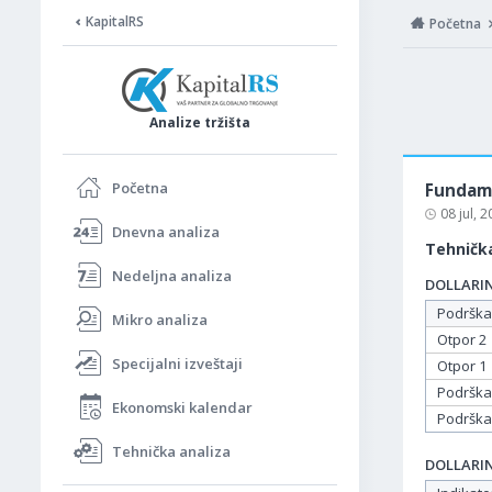
KapitalRS
Početna
Analize tržišta
Početna
Fundame
08 jul, 
Dnevna analiza
Tehnička
Nedeljna analiza
DOLLARIND
Podrška
Mikro analiza
Otpor 2
Specijalni izveštaji
Otpor 1
Podrška
Ekonomski kalendar
Podrška
Tehnička analiza
DOLLARIND