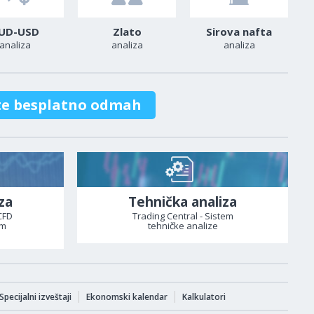
UD-USD
Zlato
Sirova nafta
analiza
analiza
analiza
te besplatno odmah
za
Tehnička analiza
CFD
Trading Central - Sistem
om
tehničke analize
Specijalni izveštaji
Ekonomski kalendar
Kalkulatori