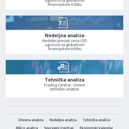
ugovora na globalnom
finansijskom tržištu
Nedeljna analiza
Nedeljni presek cena CFD
ugovora na globalnom
finansijskom tržištu
Tehnička analiza
Trading Central - Sistem
tehničke analize
Dnevna analiza
Nedeljna analiza
Tehnička analiza
Mikro analiza
Specijalni izveštaji
Ekonomski kalendar