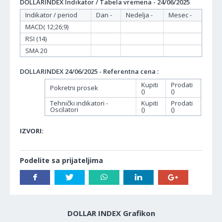
DOLLARINDEX Indikator / Tabela vremena - 24/06/2025
Indikator / period
Dan -
Nedelja -
Mesec -
MACD( 12;26;9)
RSI (14)
SMA 20
DOLLARINDEX 24/06/2025 - Referentna cena :
Kupiti
Prodati
Pokretni prosek
()
()
Tehnički indikatori -
Kupiti
Prodati
Oscilatori
()
()
IZVORI:
Podelite sa prijateljima
DOLLAR INDEX Grafikon