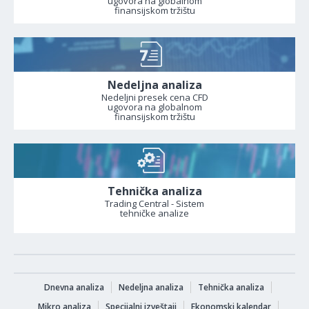
ugovora na globalnom
finansijskom tržištu
Nedeljna analiza
Nedeljni presek cena CFD
ugovora na globalnom
finansijskom tržištu
Tehnička analiza
Trading Central - Sistem
tehničke analize
Dnevna analiza
Nedeljna analiza
Tehnička analiza
Mikro analiza
Specijalni izveštaji
Ekonomski kalendar