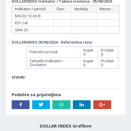
DOLLARINDEX Indikator / Tabela vremena - 05/06/2024
Indikator / period
Dan -
Nedelja -
Mesec -
MACD( 12;26;9)
RSI (14)
SMA 20
DOLLARINDEX 05/06/2024 - Referentna cena :
Kupiti
Prodati
Pokretni prosek
()
()
Tehnički indikatori -
Kupiti
Prodati
Oscilatori
()
()
IZVORI:
Podelite sa prijateljima
DOLLAR INDEX Grafikon