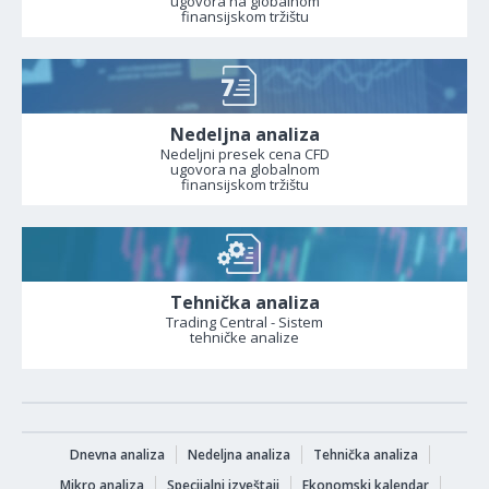
ugovora na globalnom
finansijskom tržištu
Nedeljna analiza
Nedeljni presek cena CFD
ugovora na globalnom
finansijskom tržištu
Tehnička analiza
Trading Central - Sistem
tehničke analize
Dnevna analiza
Nedeljna analiza
Tehnička analiza
Mikro analiza
Specijalni izveštaji
Ekonomski kalendar