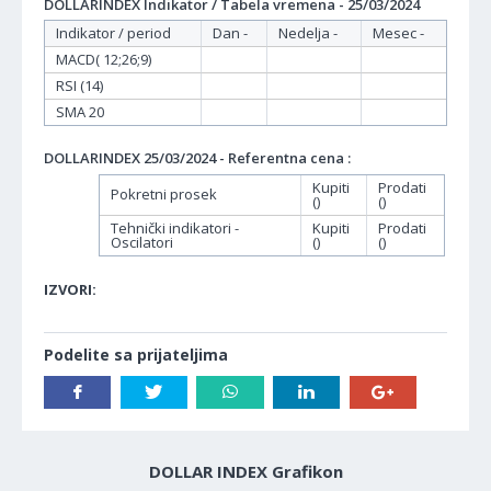
DOLLARINDEX Indikator / Tabela vremena - 25/03/2024
Indikator / period
Dan -
Nedelja -
Mesec -
MACD( 12;26;9)
RSI (14)
SMA 20
DOLLARINDEX 25/03/2024 - Referentna cena :
Kupiti
Prodati
Pokretni prosek
()
()
Tehnički indikatori -
Kupiti
Prodati
Oscilatori
()
()
IZVORI:
Podelite sa prijateljima
DOLLAR INDEX Grafikon