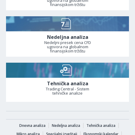
ugovora na globalnom
finansijskom tržištu
Nedeljna analiza
Nedeljni presek cena CFD
ugovora na globalnom
finansijskom tržištu
Tehnička analiza
Trading Central - Sistem
tehničke analize
Dnevna analiza
Nedeljna analiza
Tehnička analiza
Mikro analiza
Specijalni izveštaji
Ekonomski kalendar