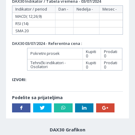
DAX30 Indikator / Tabela vremena - 03/07/2024
Indikator / period
Dan -
Nedelja -
Mesec -
MACD( 12;26;9)
RSI (14)
SMA 20
DAX30 03/07/2024 - Referentna cena :
Kupiti
Prodati
Pokretni prosek
()
()
Tehnički indikatori -
Kupiti
Prodati
Oscilatori
()
()
IZVORI:
Podelite sa prijateljima
DAX30 Grafikon