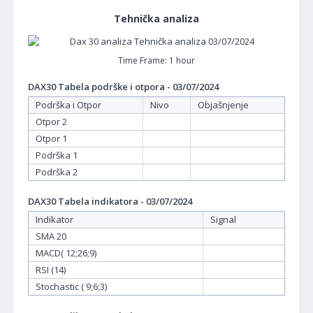
Tehnička analiza
Time Frame: 1 hour
DAX30 Tabela podrške i otpora - 03/07/2024
Podrška i Otpor
Nivo
Objašnjenje
Otpor 2
Otpor 1
Podrška 1
Podrška 2
DAX30 Tabela indikatora - 03/07/2024
Indikator
Signal
SMA 20
MACD( 12;26;9)
RSI (14)
Stochastic ( 9;6;3)